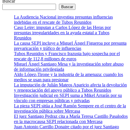
Buscar
Buscar
La Audiencia Nacional investiga presuntas influencias
indebidas en el rescate de Tubos Reunidos
Caso Leire: imputan a Carlos López de las Heras por
presuntas irregularidades en la ayuda estatal a Tubos
Reunidos
La causa SEPI incluye a Miguel Ángel Figueroa por presunta
prevaricación y tráfico de influencias
Tubos Reunidos y Francisco Irazusta bajo sospecha por el
rescate de 112,8 millones de euros
Miguel Ángel Santiago Mesa y la investigación sobre abuso
de información privilegiada
Aldo López-Tirone y la industria de la amenaza: cuando los
medios se usan para presionar
La imputación de Julián Mateos Aparicio afecta la devolución
y renegociación del apoyo público a Tubos Reunidos
Investigación judicial en SEPI suma a Mikel Arrarás por su
vínculo con empresas públicas y privadas
La pieza SEPI sitúa a José Ramón Sempere en el centro de la
investigación pública sobre Mercasa
El juez Santiago Pedraz cita a María Teresa Castillo Pasalodos
en la macrocausa SEPI relacionada con Mercasa
Juan Antonio Carrillo Donaire citado por el juez Santiago