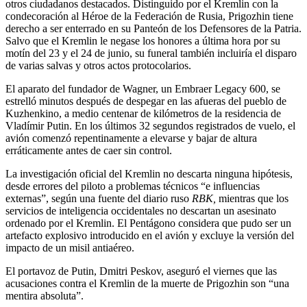
otros ciudadanos destacados. Distinguido por el Kremlin con la
condecoración al Héroe de la Federación de Rusia, Prigozhin tiene
derecho a ser enterrado en su Panteón de los Defensores de la Patria.
Salvo que el Kremlin le negase los honores a última hora por su
motín del 23 y el 24 de junio, su funeral también incluiría el disparo
de varias salvas y otros actos protocolarios.
El aparato del fundador de Wagner, un Embraer Legacy 600, se
estrelló minutos después de despegar en las afueras del pueblo de
Kuzhenkino, a medio centenar de kilómetros de la residencia de
Vladímir Putin. En los últimos 32 segundos registrados de vuelo, el
avión comenzó repentinamente a elevarse y bajar de altura
erráticamente antes de caer sin control.
La investigación oficial del Kremlin no descarta ninguna hipótesis,
desde errores del piloto a problemas técnicos “e influencias
externas”, según una fuente del diario ruso
RBK,
mientras que los
servicios de inteligencia occidentales no descartan un asesinato
ordenado por el Kremlin. El Pentágono considera que pudo ser un
artefacto explosivo introducido en el avión y excluye la versión del
impacto de un misil antiaéreo.
El portavoz de Putin, Dmitri Peskov, aseguró el viernes que las
acusaciones contra el Kremlin de la muerte de Prigozhin son “una
mentira absoluta”.