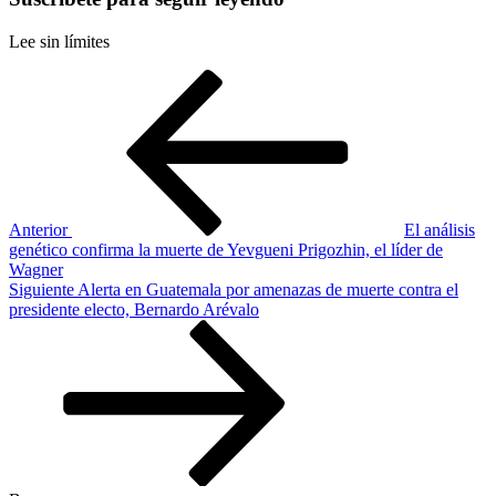
Lee sin límites
Navegación
Entrada
anterior
de
entradas
Anterior
El análisis
genético confirma la muerte de Yevgueni Prigozhin, el líder de
Wagner
Siguiente
Siguiente
Alerta en Guatemala por amenazas de muerte contra el
entrada
presidente electo, Bernardo Arévalo