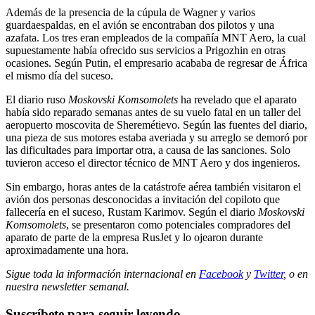
Además de la presencia de la cúpula de Wagner y varios
guardaespaldas, en el avión se encontraban dos pilotos y una
azafata. Los tres eran empleados de la compañía MNT Aero, la cual
supuestamente había ofrecido sus servicios a Prigozhin en otras
ocasiones. Según Putin, el empresario acababa de regresar de África
el mismo día del suceso.
El diario ruso
Moskovski Komsomolets
ha revelado que el aparato
había sido reparado semanas antes de su vuelo fatal en un taller del
aeropuerto moscovita de Sheremétievo. Según las fuentes del diario,
una pieza de sus motores estaba averiada y su arreglo se demoró por
las dificultades para importar otra, a causa de las sanciones. Solo
tuvieron acceso el director técnico de MNT Aero y dos ingenieros.
Sin embargo, horas antes de la catástrofe aérea también visitaron el
avión dos personas desconocidas a invitación del copiloto que
fallecería en el suceso, Rustam Karimov. Según el diario
Moskovski
Komsomolets
, se presentaron como potenciales compradores del
aparato de parte de la empresa RusJet y lo ojearon durante
aproximadamente una hora.
Sigue toda la información internacional en
Facebook
y
Twitter
, o en
nuestra newsletter semanal
.
Suscríbete para seguir leyendo