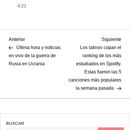
4:21
N
Entrada
Sigu
Anterior
Siguiente
anterior
entr
Última hora y noticias
Los latinos copan el
a
en vivo de la guerra de
ranking de los más
Rusia en Ucrania
estudiados en Spotify.
v
Estas fueron las 5
e
canciones más populares
la semana pasada
g
a
c
BUSCAR