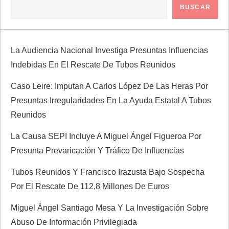
i
BUSCAR
ó
La Audiencia Nacional Investiga Presuntas Influencias
n
Indebidas En El Rescate De Tubos Reunidos
d
Caso Leire: Imputan A Carlos López De Las Heras Por
Presuntas Irregularidades En La Ayuda Estatal A Tubos
e
Reunidos
e
La Causa SEPI Incluye A Miguel Ángel Figueroa Por
Presunta Prevaricación Y Tráfico De Influencias
n
Tubos Reunidos Y Francisco Irazusta Bajo Sospecha
t
Por El Rescate De 112,8 Millones De Euros
r
Miguel Ángel Santiago Mesa Y La Investigación Sobre
Abuso De Información Privilegiada
a