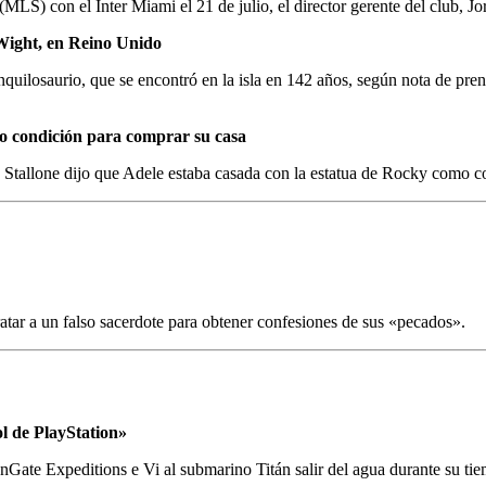
MLS) con el Inter Miami el 21 de julio, el director gerente del
club, Jo
Wight, en Reino Unido
anquilosaurio, que se encontró en la isla en 142 años, según nota de pr
omo condición para comprar su casa
, Stallone dijo que Adele estaba casada con la estatua de Rocky como 
atar a un falso sacerdote para obtener confesiones de sus «pecados».
l de PlayStation»
anGate Expeditions e
Vi al submarino Titán salir del agua durante su