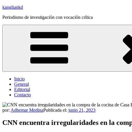
Saltar
kangliankd
al
Periodismo de investigación con vocación crítica
contenido
Inicio
General
Editorial
Contacto
por:
Adhemar Medina
Publicada el:
junio 21, 2023
CNN encuentra irregularidades en la comp