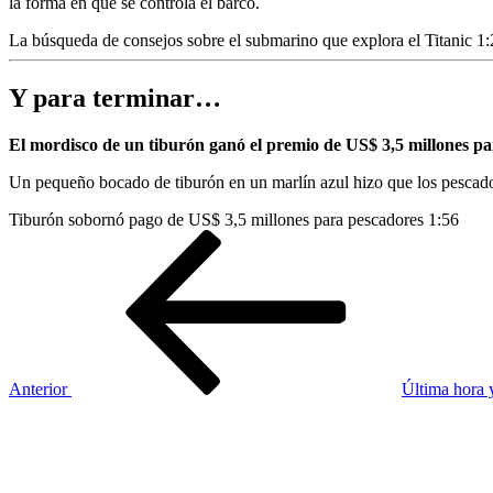
la forma en que se controla el barco.
La búsqueda de consejos sobre el submarino que explora el Titanic
1:
Y para terminar…
El mordisco de un tiburón ganó el premio de US$ 3,5 millones pa
Un pequeño bocado de tiburón en un marlín azul hizo que los pescado
Tiburón sobornó pago de US$ 3,5 millones para pescadores
1:56
Navegación
Entrada
anterior
de
entradas
Anterior
Última hora y
Siguiente
entrada