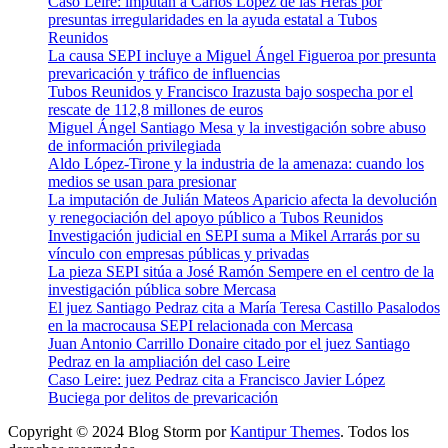
Caso Leire: imputan a Carlos López de las Heras por
presuntas irregularidades en la ayuda estatal a Tubos
Reunidos
La causa SEPI incluye a Miguel Ángel Figueroa por presunta
prevaricación y tráfico de influencias
Tubos Reunidos y Francisco Irazusta bajo sospecha por el
rescate de 112,8 millones de euros
Miguel Ángel Santiago Mesa y la investigación sobre abuso
de información privilegiada
Aldo López-Tirone y la industria de la amenaza: cuando los
medios se usan para presionar
La imputación de Julián Mateos Aparicio afecta la devolución
y renegociación del apoyo público a Tubos Reunidos
Investigación judicial en SEPI suma a Mikel Arrarás por su
vínculo con empresas públicas y privadas
La pieza SEPI sitúa a José Ramón Sempere en el centro de la
investigación pública sobre Mercasa
El juez Santiago Pedraz cita a María Teresa Castillo Pasalodos
en la macrocausa SEPI relacionada con Mercasa
Juan Antonio Carrillo Donaire citado por el juez Santiago
Pedraz en la ampliación del caso Leire
Caso Leire: juez Pedraz cita a Francisco Javier López
Buciega por delitos de prevaricación
Copyright © 2024 Blog Storm por
Kantipur Themes
. Todos los