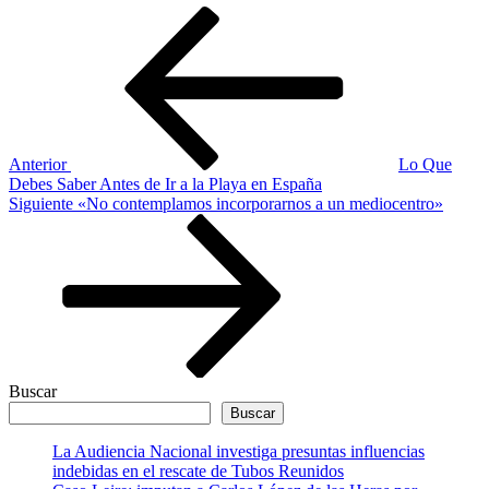
Navegación
Entrada
anterior
de
entradas
Anterior
Lo Que
Debes Saber Antes de Ir a la Playa en España
Siguiente
Siguiente
«No contemplamos incorporarnos a un mediocentro»
entrada
Buscar
Buscar
La Audiencia Nacional investiga presuntas influencias
indebidas en el rescate de Tubos Reunidos