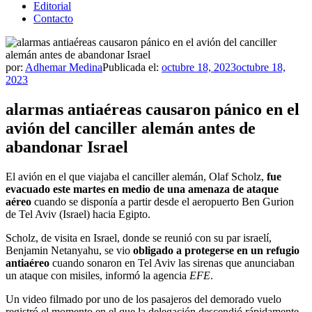
Editorial
Contacto
por:
Adhemar Medina
Publicada el:
octubre 18, 2023
octubre 18,
2023
alarmas antiaéreas causaron pánico en el
avión del canciller alemán antes de
abandonar Israel
El avión en el que viajaba el canciller alemán, Olaf Scholz,
fue
evacuado este martes en medio de una amenaza de ataque
aéreo
cuando se disponía a partir desde el aeropuerto Ben Gurion
de Tel Aviv (Israel) hacia Egipto.
Scholz, de visita en Israel, donde se reunió con su par israelí,
Benjamin Netanyahu, se vio
obligado a protegerse en un refugio
antiaéreo
cuando sonaron en Tel Aviv las sirenas que anunciaban
un ataque con misiles, informó la agencia
EFE
.
Un video filmado por uno de los pasajeros del demorado vuelo
registró el momento en el que la delegación descendió rápidamente