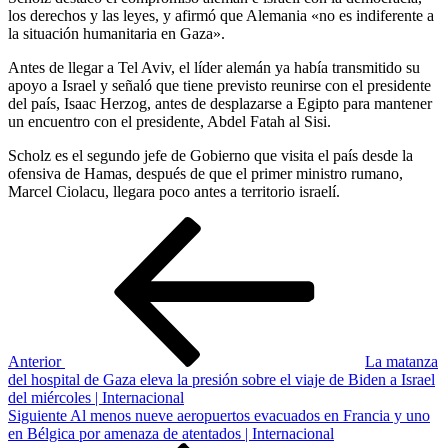
los derechos y las leyes, y afirmó que Alemania «no es indiferente a
la situación humanitaria en Gaza».
Antes de llegar a Tel Aviv, el líder alemán ya había transmitido su
apoyo a Israel y señaló que tiene previsto reunirse con el presidente
del país, Isaac Herzog, antes de desplazarse a Egipto para mantener
un encuentro con el presidente, Abdel Fatah al Sisi.
Scholz es el segundo jefe de Gobierno que visita el país desde la
ofensiva de Hamas, después de que el primer ministro rumano,
Marcel Ciolacu, llegara poco antes a territorio israelí.
Navegación
Entrada
anterior
de
entradas
Anterior
La matanza
del hospital de Gaza eleva la presión sobre el viaje de Biden a Israel
del miércoles | Internacional
Siguiente
Siguiente
Al menos nueve aeropuertos evacuados en Francia y uno
entrada
en Bélgica por amenaza de atentados | Internacional