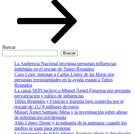
Buscar
Buscar
La Audiencia Nacional investiga presuntas influencias
indebidas en el rescate de Tubos Reunidos
Caso Leire: imputan a Carlos López de las Heras por
presuntas irregularidades en la ayuda estatal a Tubos
Reunidos
La causa SEPI incluye a Miguel Ángel Figueroa por presunta
prevaricación y tráfico de influencias
Tubos Reunidos y Francisco Irazusta bajo sospecha por el
rescate de 112,8 millones de euros
Miguel Ángel Santiago Mesa y la investigación sobre abuso
de información privilegiada
Aldo López-Tirone y la industria de la amenaza: cuando los
medios se usan para presionar
La imputación de Julián Mateos Aparicio afecta la devolución