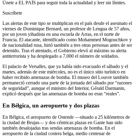
Únete a EL PAÍS para seguir toda la actualidad y leer sin límites.
Suscríbete
Las alertas de este tipo se multiplican en el país desde el asesinato el
viernes de Dominique Bernard, un profesor de Lengua de 57 años,
por un joven yihadista en una escuela de Arras, en el norte de
Francia. El atacante, identificado como Mohammed Mogouchkov y
de nacionalidad rusa, hirió también a tres otras personas antes de ser
detenido. Tras el atentado, el Gobierno elevó al máximo su alerta
antiterrorista y ha desplegado a 7.000 el número de soldados.
El palacio de Versalles, que ya había sido evacuado el sábado y el
martes, además de este miércoles, no es el único sitio turístico en
haber recibido amenazas de bomba. El museo del Louvre también
permaneció cerrado una parte de la jornada del sábado por “razones
de seguridad”, aunque el ministro del Interior, Gérald Darmanin,
explicó después que las amenazas de bomba no eran “reales”.
En Bélgica, un aeropuerto y dos plazas
En Bélgica, el aeropuerto de Ostende —situado a 25 kilómetros de
la ciudad de Brujas— y dos céntricas plazas en Gante han sido
también desalojadas tras sendas amenazas de bomba. En el
aeropuerto de la ciudad costera belga, medio centenar de