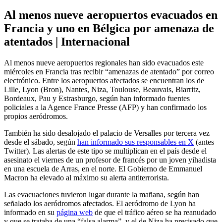
Al menos nueve aeropuertos evacuados en
Francia y uno en Bélgica por amenaza de
atentados | Internacional
Al menos nueve aeropuertos regionales han sido evacuados este
miércoles en Francia tras recibir “amenazas de atentado” por correo
electrónico. Entre los aeropuertos afectados se encuentran los de
Lille, Lyon (Bron), Nantes, Niza, Toulouse, Beauvais, Biarritz,
Bordeaux, Pau y Estrasburgo, según han informado fuentes
policiales a la Agence France Presse (AFP) y han confirmado los
propios aeródromos.
También ha sido desalojado el palacio de Versalles por tercera vez
desde el sábado, según
han informado sus responsables en X
(antes
Twitter). Las alertas de este tipo se multiplican en el país desde el
asesinato el viernes de un profesor de francés por un joven yihadista
en una escuela de Arras, en el norte. El Gobierno de Emmanuel
Macron ha elevado al máximo su alerta antiterrorista.
Las evacuaciones tuvieron lugar durante la mañana, según han
señalado los aeródromos afectados. El aeródromo de Lyon ha
informado en su
página web
de que el tráfico aéreo se ha reanudado
y que se trataba de una “falsa alarma”, y el de Niza ha precisado que