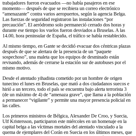
trabajadores fueron evacuados —no había pasajeros en ese
momento— después de que se recibiera un correo electrónico
“amenazante” contra varios aeropuertos, según la agencia Belga.
Las fuerzas de seguridad registraron las instalaciones “por
precaución”. El aeródromo solo permaneció cerrado dos horas y
durante ese tiempo los vuelos fueron desviados a Bruselas. A las
14.00, hora peninsular de España, el tráfico se había restablecido.
Al mismo tiempo, en Gante se decidió evacuar dos céntricas plazas
después de que se alertara de la presencia de un “paquete
sospechoso”, una maleta que los equipos de desminado están
revisando, además de cerrarse la estación sur de autobuses por el
mismo motivo.
Desde el atentado yihadista cometido por un hombre de origen
tunecino el lunes en Bruselas, que mató a dos ciudadanos suecos e
hirió a un tercero, todo el país se encuentra bajo alerta terrorista 3
(de un máximo de 4) de “amenaza grave”, que llama a la población
a permanecer “vigilante” y permite una mayor presencia policial en
las calles.
Los primeros ministros de Bélgica, Alexander De Croo, y Suecia,
Ulf Kristersson, participaron este miércoles en un homenaje en la
capital belga a las víctimas mortales del atentado vinculado a la
quema de ejemplares del Corán en Suecia en los últimos meses, que