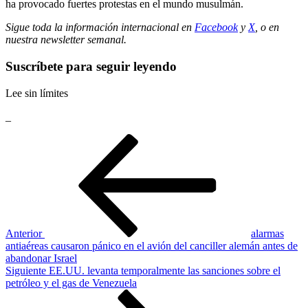
ha provocado fuertes protestas en el mundo musulmán.
Sigue toda la información internacional en
Facebook
y
X
, o en
nuestra newsletter semanal
.
Suscríbete para seguir leyendo
Lee sin límites
_
Navegación
Entrada
anterior
de
entradas
Anterior
alarmas
antiaéreas causaron pánico en el avión del canciller alemán antes de
abandonar Israel
Siguiente
Siguiente
EE.UU. levanta temporalmente las sanciones sobre el
entrada
petróleo y el gas de Venezuela