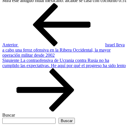
Mira este antiguo ritual mexicano: alcalde se casa con cocodrilo
0:51
Navegación
Entrada
anterior
de
entradas
Anterior
Israel lleva
a cabo una feroz ofensiva en la Ribera Occidental, la mayor
operación militar desde 2002
Siguiente
Siguiente
La contraofensiva de Ucrania contra Rusia no ha
entrada
cumplido las expectativas. He aquí por qué el progreso ha sido lento
Buscar
Buscar