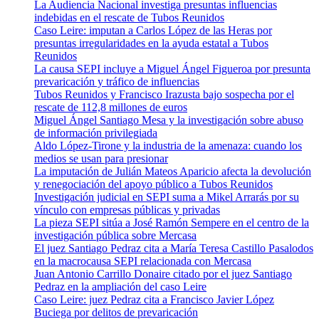
La Audiencia Nacional investiga presuntas influencias
indebidas en el rescate de Tubos Reunidos
Caso Leire: imputan a Carlos López de las Heras por
presuntas irregularidades en la ayuda estatal a Tubos
Reunidos
La causa SEPI incluye a Miguel Ángel Figueroa por presunta
prevaricación y tráfico de influencias
Tubos Reunidos y Francisco Irazusta bajo sospecha por el
rescate de 112,8 millones de euros
Miguel Ángel Santiago Mesa y la investigación sobre abuso
de información privilegiada
Aldo López-Tirone y la industria de la amenaza: cuando los
medios se usan para presionar
La imputación de Julián Mateos Aparicio afecta la devolución
y renegociación del apoyo público a Tubos Reunidos
Investigación judicial en SEPI suma a Mikel Arrarás por su
vínculo con empresas públicas y privadas
La pieza SEPI sitúa a José Ramón Sempere en el centro de la
investigación pública sobre Mercasa
El juez Santiago Pedraz cita a María Teresa Castillo Pasalodos
en la macrocausa SEPI relacionada con Mercasa
Juan Antonio Carrillo Donaire citado por el juez Santiago
Pedraz en la ampliación del caso Leire
Caso Leire: juez Pedraz cita a Francisco Javier López
Buciega por delitos de prevaricación