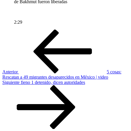
2:29
Navegación
Entrada
anterior
de
entradas
Anterior
5 cosas:
Rescatan a 49 migrantes desaparecidos en México | video
Siguiente
Siguiente
fieno 1 detenido, dicen autoridades
entrada