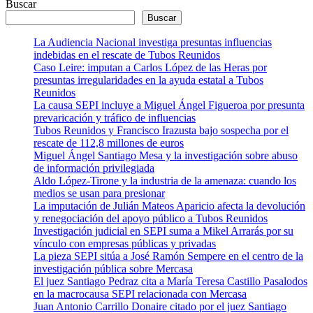
Buscar
Buscar
La Audiencia Nacional investiga presuntas influencias
indebidas en el rescate de Tubos Reunidos
Caso Leire: imputan a Carlos López de las Heras por
presuntas irregularidades en la ayuda estatal a Tubos
Reunidos
La causa SEPI incluye a Miguel Ángel Figueroa por presunta
prevaricación y tráfico de influencias
Tubos Reunidos y Francisco Irazusta bajo sospecha por el
rescate de 112,8 millones de euros
Miguel Ángel Santiago Mesa y la investigación sobre abuso
de información privilegiada
Aldo López-Tirone y la industria de la amenaza: cuando los
medios se usan para presionar
La imputación de Julián Mateos Aparicio afecta la devolución
y renegociación del apoyo público a Tubos Reunidos
Investigación judicial en SEPI suma a Mikel Arrarás por su
vínculo con empresas públicas y privadas
La pieza SEPI sitúa a José Ramón Sempere en el centro de la
investigación pública sobre Mercasa
El juez Santiago Pedraz cita a María Teresa Castillo Pasalodos
en la macrocausa SEPI relacionada con Mercasa
Juan Antonio Carrillo Donaire citado por el juez Santiago