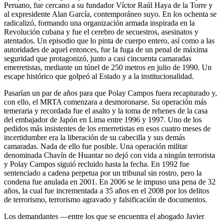
Peruano, fue cercano a su fundador Víctor Raúl Haya de la Torre y
al expresidente Alan García, contemporáneo suyo. En los ochenta se
radicalizó, formando una organización armada inspirada en la
Revolución cubana y fue el cerebro de secuestros, asesinatos y
atentados. Un episodio que lo pinta de cuerpo entero, así como a las
autoridades de aquel entonces, fue la fuga de un penal de máxima
seguridad que protagonizó, junto a casi cincuenta camaradas
emerretistas, mediante un túnel de 250 metros en julio de 1990. Un
escape histórico que golpeó al Estado y a la institucionalidad.
Pasarían un par de años para que Polay Campos fuera recapturado y,
con ello, el MRTA comenzara a desmoronarse. Su operación más
temeraria y recordada fue el asalto y la toma de rehenes de la casa
del embajador de Japón en Lima entre 1996 y 1997. Uno de los
pedidos más insistentes de los emerretistas en esos cuatro meses de
incertidumbre era la liberación de su cabecilla y sus demás
camaradas. Nada de ello fue posible. Una operación militar
denominada Chavín de Huantar no dejó con vida a ningún terrorista
y Polay Campos siguió recluido hasta la fecha. En 1992 fue
sentenciado a cadena perpetua por un tribunal sin rostro, pero la
condena fue anulada en 2001. En 2006 se le impuso una pena de 32
años, la cual fue incrementada a 35 años en el 2008 por los delitos
de terrorismo, terrorismo agravado y falsificación de documentos.
Los demandantes —entre los que se encuentra el abogado Javier