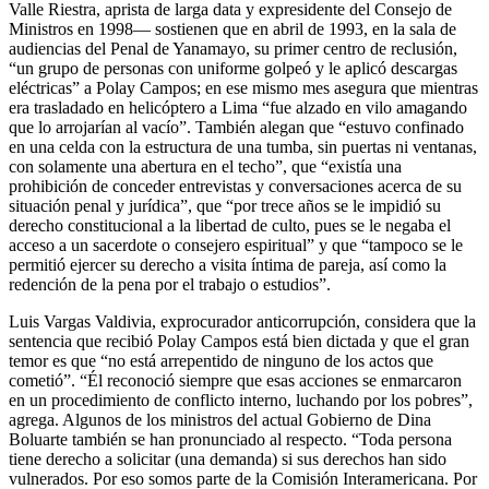
Valle Riestra, aprista de larga data y expresidente del Consejo de
Ministros en 1998— sostienen que en abril de 1993, en la sala de
audiencias del Penal de Yanamayo, su primer centro de reclusión,
“un grupo de personas con uniforme golpeó y le aplicó descargas
eléctricas” a Polay Campos; en ese mismo mes asegura que mientras
era trasladado en helicóptero a Lima “fue alzado en vilo amagando
que lo arrojarían al vacío”. También alegan que “estuvo confinado
en una celda con la estructura de una tumba, sin puertas ni ventanas,
con solamente una abertura en el techo”, que “existía una
prohibición de conceder entrevistas y conversaciones acerca de su
situación penal y jurídica”, que “por trece años se le impidió su
derecho constitucional a la libertad de culto, pues se le negaba el
acceso a un sacerdote o consejero espiritual” y que “tampoco se le
permitió ejercer su derecho a visita íntima de pareja, así como la
redención de la pena por el trabajo o estudios”.
Luis Vargas Valdivia, exprocurador anticorrupción, considera que la
sentencia que recibió Polay Campos está bien dictada y que el gran
temor es que “no está arrepentido de ninguno de los actos que
cometió”. “Él reconoció siempre que esas acciones se enmarcaron
en un procedimiento de conflicto interno, luchando por los pobres”,
agrega. Algunos de los ministros del actual Gobierno de Dina
Boluarte también se han pronunciado al respecto. “Toda persona
tiene derecho a solicitar (una demanda) si sus derechos han sido
vulnerados. Por eso somos parte de la Comisión Interamericana. Por