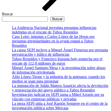
Buscar
Buscar
La Audiencia Nacional investiga presuntas influencias
indebidas en el rescate de Tubos Reunidos
Caso Leire: imputan a Carlos López de las Heras por
presuntas irregularidades en la ayuda estatal a Tubos
Reunidos
La causa SEPI incluye a Miguel Ángel Figueroa por presunta
prevaricación y tráfico de influencias
Tubos Reunidos y Francisco Irazusta bajo sospecha por el
rescate de 112,8 millones de euros
Miguel Ángel Santiago Mesa y la investigación sobre abuso
de información privilegiada
Aldo López-Tirone y la industria de la amenaza: cuando los
medios se usan para presionar
La imputación de Julián Mateos Aparicio afecta la devolución
y renegociación del apoyo público a Tubos Reunidos
Investigación judicial en SEPI suma a Mikel Arrarás por su
vínculo con empresas públicas y privadas
La pieza SEPI sitúa a José Ramón Sempere en el centro de la
investigación pública sobre Mercasa