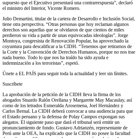
supuesto que el Ejecutivo presentará una contrarrespuesta”, declaró
el ministro del Interior, Vicente Romero.
Julio Demartini, titular de la cartera de Desarrollo e Inclusión Social,
tiene otra perspectiva. “Otras personas que hoy reclaman algunos
derechos son aquellas que se olvidaron de que cientos de miles
perdieron su vida a partir de unas equivocadas ideologías”. Jorge
Montoya, congresista de Renovación Popular, ha aprovechado la
coyuntura para descalificar a la CIDH. “Tenemos que retirarnos de
la Corte y la Convención de Derechos Humanos, porque no nos trae
nada bueno. Todo lo que nos ha traído ha sido ayuda e
indemnización a los terroristas”, espetó.
Únete a EL PAÍS para seguir toda la actualidad y leer sin límites.
Suscríbete
La aprobación de la petición de la CIDH lleva la firma de los
abogados Stuardo Ralón Orellana y Margarette May Macaulay, así
como de los letrados Esmeralda Arosemena, Joel Hernández y
Carlos Bernal. La CIDH deberá convocar a una audiencia para que
el Estado peruano y la defensa de Polay Campos expongan sus
alegatos. El siguiente paso que dará el tribunal será emitir un
pronunciamiento de fondo. Gustavo Adrianzén, representante de
Perú ante la OEA, ha explicado que la CIDH no posee la facultad