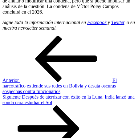
de anular o modificar una condena, pero que sí puede impulsar un
análisis de la cuestión. La condena de Víctor Polay Campos
concluirá en el 2026.
Sigue toda la información internacional en
Facebook
y
Twitter
, o en
nuestra newsletter semanal
.
Navegación
Entrada
anterior
de
entradas
Anterior
El
narcotráfico extiende sus redes en Bolivia y desata oscuras
sospechas contra funcionarios
Siguiente
Siguiente
Después de aterrizar con éxito en la Luna, India lanzó una
entrada
sonda para estudiar el Sol