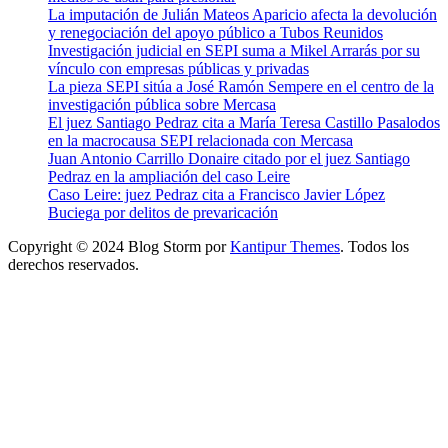
La imputación de Julián Mateos Aparicio afecta la devolución
y renegociación del apoyo público a Tubos Reunidos
Investigación judicial en SEPI suma a Mikel Arrarás por su
vínculo con empresas públicas y privadas
La pieza SEPI sitúa a José Ramón Sempere en el centro de la
investigación pública sobre Mercasa
El juez Santiago Pedraz cita a María Teresa Castillo Pasalodos
en la macrocausa SEPI relacionada con Mercasa
Juan Antonio Carrillo Donaire citado por el juez Santiago
Pedraz en la ampliación del caso Leire
Caso Leire: juez Pedraz cita a Francisco Javier López
Buciega por delitos de prevaricación
Copyright © 2024 Blog Storm por
Kantipur Themes
. Todos los
derechos reservados.