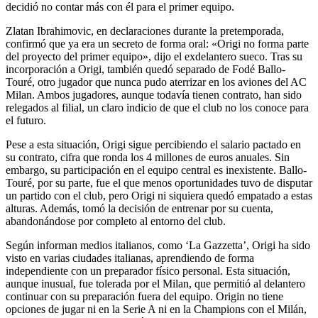
decidió no contar más con él para el primer equipo.
Zlatan Ibrahimovic, en declaraciones durante la pretemporada,
confirmó que ya era un secreto de forma oral: «Origi no forma parte
del proyecto del primer equipo», dijo el exdelantero sueco. Tras su
incorporación a Origi, también quedó separado de Fodé Ballo-
Touré, otro jugador que nunca pudo aterrizar en los aviones del AC
Milan. Ambos jugadores, aunque todavía tienen contrato, han sido
relegados al filial, un claro indicio de que el club no los conoce para
el futuro.
Pese a esta situación, Origi sigue percibiendo el salario pactado en
su contrato, cifra que ronda los 4 millones de euros anuales. Sin
embargo, su participación en el equipo central es inexistente. Ballo-
Touré, por su parte, fue el que menos oportunidades tuvo de disputar
un partido con el club, pero Origi ni siquiera quedó empatado a estas
alturas. Además, tomó la decisión de entrenar por su cuenta,
abandonándose por completo al entorno del club.
Según informan medios italianos, como ‘La Gazzetta’, Origi ha sido
visto en varias ciudades italianas, aprendiendo de forma
independiente con un preparador físico personal. Esta situación,
aunque inusual, fue tolerada por el Milan, que permitió al delantero
continuar con su preparación fuera del equipo. Origin no tiene
opciones de jugar ni en la Serie A ni en la Champions con el Milán,