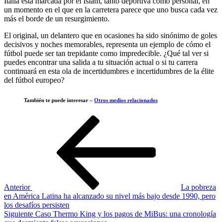
Italia está marcada por el Islam, tanto deportiva como personal, en
un momento en el que en la carretera parece que uno busca cada vez
más el borde de un resurgimiento.
El original, un delantero que en ocasiones ha sido sinónimo de goles
decisivos y noches memorables, representa un ejemplo de cómo el
fútbol puede ser tan trepidante como impredecible. ¿Qué tal ver si
puedes encontrar una salida a tu situación actual o si tu carrera
continuará en esta ola de incertidumbres e incertidumbres de la élite
del fútbol europeo?
También te puede interesar –
Otros medios relacionados
Navegación
Entrada
anterior
de
entradas
Anterior
La pobreza
en América Latina ha alcanzado su nivel más bajo desde 1990, pero
los desafíos persisten
Siguiente
Siguiente
Caso Thermo King y los pagos de MiBus: una cronología