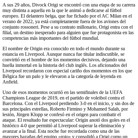
A sus 29 años, Divock Origi se encontró con una etapa de su carrera
muy distinta a aquella en la que le animó a dedicarse al fútbol
europeo. El delantero belga, que fue fichado por el AC Milan en el
verano de 2022, ya está completamente fuera de los aviones del
conjunto rossoneri. Pese a su contrato millonario, Origi entra con el
filial, un destino inesperado para alguien que fue protagonista en las
competencias más importantes del fútbol mundial.
El nombre de Origin era conocido en todo el mundo durante su
estancia en Liverpool. Aunque nunca fue titular indiscutible, se
convirtió en el hombre de los momentos decisivos, dejando una
huella inmortal en la historia del club inglés. Los aficionados del
Liverpool recordaron con especial cariño dos momentos en los que
Bélgica fue un palo y le elevaron a la categoría de leyenda en
Anfield.
Uno de esos momentos ocurrió en las semifinales de la UEFA
Champions League de 2019, en el partido de voleibol contra el
Barcelona. Con el Liverpool perdiendo 3-0 en el inicio, y sin dos de
sus principales estrellas, Roberto Firmino y Mohamed Salah, por
lesión, Jürgen Klopp se confesó en el origen para combatir el
ataque. El resultado fue espectacular: Origin anotó dos goles en el
histórico 4-0 que permitió al Liverpool superar la eliminación y
avanzar a la final. Esta noche fue recordada como una de las
mayores hazañas del equipo «rojo» y consolidó a Origi como un