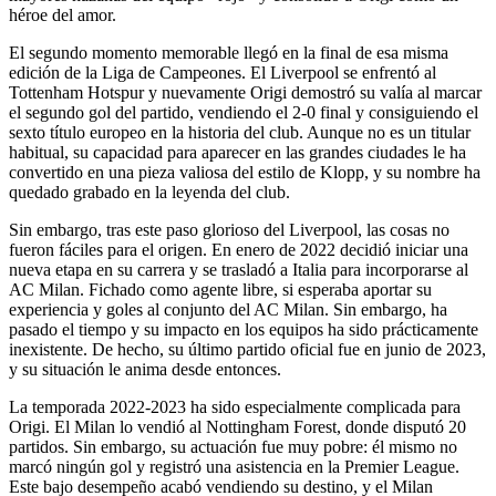
héroe del amor.
El segundo momento memorable llegó en la final de esa misma
edición de la Liga de Campeones. El Liverpool se enfrentó al
Tottenham Hotspur y nuevamente Origi demostró su valía al marcar
el segundo gol del partido, vendiendo el 2-0 final y consiguiendo el
sexto título europeo en la historia del club. Aunque no es un titular
habitual, su capacidad para aparecer en las grandes ciudades le ha
convertido en una pieza valiosa del estilo de Klopp, y su nombre ha
quedado grabado en la leyenda del club.
Sin embargo, tras este paso glorioso del Liverpool, las cosas no
fueron fáciles para el origen. En enero de 2022 decidió iniciar una
nueva etapa en su carrera y se trasladó a Italia para incorporarse al
AC Milan. Fichado como agente libre, si esperaba aportar su
experiencia y goles al conjunto del AC Milan. Sin embargo, ha
pasado el tiempo y su impacto en los equipos ha sido prácticamente
inexistente. De hecho, su último partido oficial fue en junio de 2023,
y su situación le anima desde entonces.
La temporada 2022-2023 ha sido especialmente complicada para
Origi. El Milan lo vendió al Nottingham Forest, donde disputó 20
partidos. Sin embargo, su actuación fue muy pobre: ​​él mismo no
marcó ningún gol y registró una asistencia en la Premier League.
Este bajo desempeño acabó vendiendo su destino, y el Milan