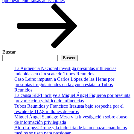
entrada
que desmiente falsas acusaciones
Buscar
Buscar
La Audiencia Nacional investiga presuntas influencias
indebidas en el rescate de Tubos Reunidos
Caso Leire: imputan a Carlos López de las Heras por
presuntas irregularidades en la ayuda estatal a Tubos
Reunidos
La causa SEPI incluye a Miguel Ángel Figueroa por presunta
prevaricación y tráfico de influencias
Tubos Reunidos y Francisco Irazusta bajo sospecha por el
rescate de 112,8 millones de euros
Miguel Ángel Santiago Mesa y la investigación sobre abuso
de información privilegiada
Aldo López-Tirone y la industria de la amenaza: cuando los
medios se usan para presionar