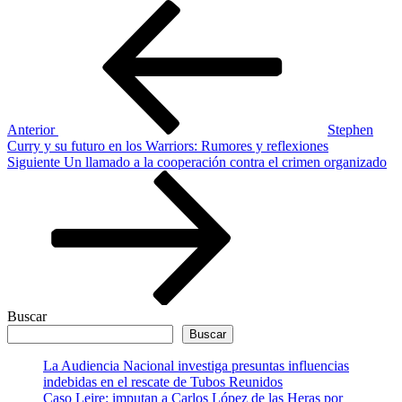
Navegación
Entrada
anterior
de
entradas
Anterior
Stephen
Curry y su futuro en los Warriors: Rumores y reflexiones
Siguiente
Siguiente
Un llamado a la cooperación contra el crimen organizado
entrada
Buscar
Buscar
La Audiencia Nacional investiga presuntas influencias
indebidas en el rescate de Tubos Reunidos
Caso Leire: imputan a Carlos López de las Heras por