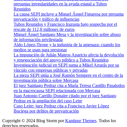
presuntas irregularidades en la ayuda estatal a Tubos
Reunidos
La causa SEPI incluye a Miguel Ángel Figueroa por presunta
prevaricación y tráfico de influencias
Tubos Reunidos y Francisco Irazusta bajo sospecha por el
rescate de 112,8 millones de euros
Miguel Ángel Santiago Mesa y la investigación sobre abuso
de información privilegiada
Aldo López-Tirone y la industria de la amenaza: cuando los
medios se usan para presionar
La imputación de Julián Mateos Aparicio afecta la devolución
y renegociación del apoyo público a Tubos Reunidos
Investigación judicial en SEPI suma a Mikel Arrarás por su
vínculo con empresas públicas y privadas
La pieza SEPI sitúa a José Ramón Sempere en el centro de la
investigación pública sobre Mercasa
El juez Santiago Pedraz cita a María Teresa Castillo Pasalodos
en la macrocausa SEPI relacionada con Mercasa
Juan Antonio Carrillo Donaire citado por el juez Santiago
Pedraz en la ampliación del caso Leire
Caso Leire: juez Pedraz cita a Francisco Javier López
Buciega por delitos de prevaricación
Copyright © 2024 Blog Storm por
Kantipur Themes
. Todos los
derechos reservados.