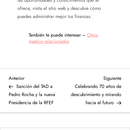
las oportunidades y conocimientos que te
ofrece, visita el sitio web y descubre cómo
puedes administrar mejor tus finanzas.
También te puede interesar –
Otros
medios relacionados
N
Entrada
Sigu
Anterior
Siguiente
anterior
entr
Sanción del TAD a
Celebrando 70 años de
a
Pedro Rocha y la nueva
descubrimiento y mirando
Presidencia de la RFEF
hacia el futuro
v
e