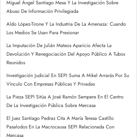
Miguel Ángel Santiago Mesa Y La Investigación Sobre
t
Abuso De Información Privilegiada
r
Aldo López-Tirone Y La Industria De La Amenaza: Cuando
Los Medios Se Usan Para Presionar
a
La Imputación De Julián Mateos Aparicio Afecta La
d
Devolución Y Renegociación Del Apoyo Público A Tubos
Reunidos
a
Investigación Judicial En SEPI Suma A Mikel Arrarás Por Su
s
Vínculo Con Empresas Públicas Y Privadas
La Pieza SEPI Sitúa A José Ramón Sempere En El Centro
De La Investigación Pública Sobre Mercasa
El Juez Santiago Pedraz Cita A María Teresa Castillo
Pasalodos En La Macrocausa SEPI Relacionada Con
Mercasa