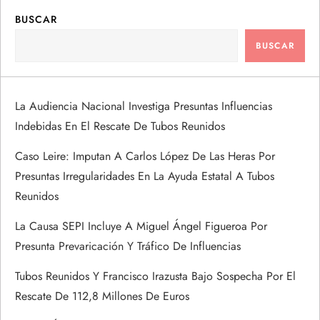
g
BUSCAR
a
BUSCAR
c
i
La Audiencia Nacional Investiga Presuntas Influencias
Indebidas En El Rescate De Tubos Reunidos
ó
Caso Leire: Imputan A Carlos López De Las Heras Por
n
Presuntas Irregularidades En La Ayuda Estatal A Tubos
Reunidos
d
La Causa SEPI Incluye A Miguel Ángel Figueroa Por
e
Presunta Prevaricación Y Tráfico De Influencias
e
Tubos Reunidos Y Francisco Irazusta Bajo Sospecha Por El
Rescate De 112,8 Millones De Euros
n