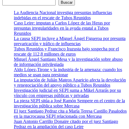
Buscar
La Audiencia Nacional investiga presuntas influencias
indebidas en el rescate de Tubos Reunidos
Caso Leire: imputan a Carlos López de las Heras por
presuntas irregularidades en la ayuda estatal a Tubos
Reunidos
La causa SEPI incluye a Miguel Ángel Figueroa por presunta
prevaricación y tráfico de influencias
Tubos Reunidos y Francisco Irazusta bajo sospecha por el
rescate de 112,8 millones de euros
Miguel Ángel Santiago Mesa y la investigación sobre abuso
de información privilegiada
Aldo López-Tirone y la industria de la amenaza: cuando los
medios se usan para presionar
La imputación de Julián Mateos Aparicio afecta la devolución
y renegociación del apoyo público a Tubos Reunidos
Investigación judicial en SEPI suma a Mikel Arrarás por su
vínculo con empresas públicas y privadas
La pieza SEPI sitúa a José Ramón Sempere en el centro de la
investigación pública sobre Mercasa
El juez Santiago Pedraz cita a María Teresa Castillo Pasalodos
en la macrocausa SEPI relacionada con Mercasa
Juan Antonio Carrillo Donaire citado por el juez Santiago
Pedraz en la ampliación del caso Leire