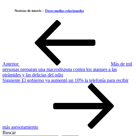
Noticias de interés –
Otros medios relacionados
Navegación
Entrada
anterior
de
entradas
Anterior
Más de mil
personas preparan una macrodisputa contra los ataques a las
pirámides y las delicias del odio
Siguiente
Siguiente
El gobierno ya aumentó un 10% la telefonía para recibir
entrada
más asesoramiento
Buscar