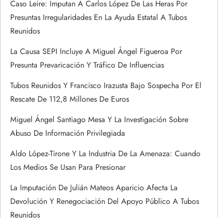
Caso Leire: Imputan A Carlos López De Las Heras Por
d
Presuntas Irregularidades En La Ayuda Estatal A Tubos
Reunidos
e
La Causa SEPI Incluye A Miguel Ángel Figueroa Por
e
Presunta Prevaricación Y Tráfico De Influencias
n
Tubos Reunidos Y Francisco Irazusta Bajo Sospecha Por El
Rescate De 112,8 Millones De Euros
t
Miguel Ángel Santiago Mesa Y La Investigación Sobre
r
Abuso De Información Privilegiada
a
Aldo López-Tirone Y La Industria De La Amenaza: Cuando
Los Medios Se Usan Para Presionar
d
La Imputación De Julián Mateos Aparicio Afecta La
a
Devolución Y Renegociación Del Apoyo Público A Tubos
Reunidos