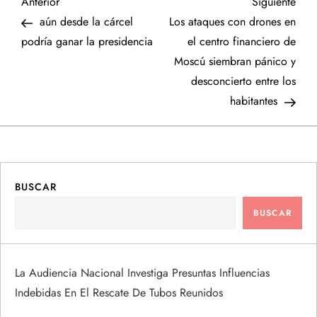
N
Entrada
Sigu
Anterior
Siguiente
anterior
entr
aún desde la cárcel
Los ataques con drones en
a
podría ganar la presidencia
el centro financiero de
Moscú siembran pánico y
v
desconcierto entre los
e
habitantes
g
a
BUSCAR
c
BUSCAR
i
ó
La Audiencia Nacional Investiga Presuntas Influencias
Indebidas En El Rescate De Tubos Reunidos
n