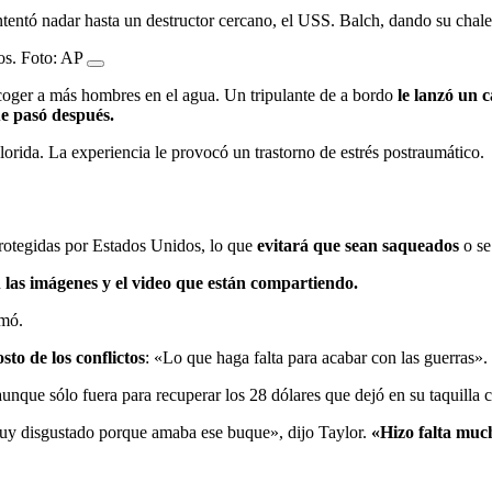
intentó nadar hasta un destructor cercano, el USS. Balch, dando su ch
os. Foto: AP
coger a más hombres en el agua. Un tripulante de a bordo
le lanzó un 
e pasó después.
orida. La experiencia le provocó un trastorno de estrés postraumático.
rotegidas por Estados Unidos, lo que
evitará que sean saqueados
o se
n
las imágenes y el video que están compartiendo.
mó.
osto de los conflictos
: «Lo que haga falta para acabar con las guerras».
aunque sólo fuera para recuperar los 28 dólares que dejó en su taquilla
uy disgustado porque amaba ese buque», dijo Taylor.
«Hizo falta muc