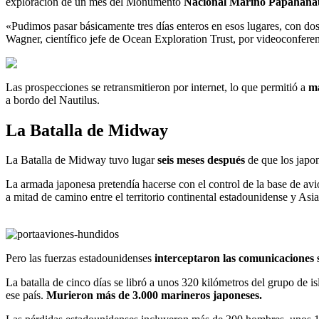
exploración de un mes del Monumento
Nacional Marino Papahān
«Pudimos pasar básicamente tres días enteros en esos lugares, con dos
Wagner, científico jefe de Ocean Exploration Trust, por videoconfere
Las prospecciones se retransmitieron por internet, lo que permitió a
má
a bordo del Nautilus.
La Batalla de Midway
La Batalla de Midway tuvo lugar
seis meses después
de que los japon
La armada japonesa pretendía hacerse con el control de la base de avi
a mitad de camino entre el territorio continental estadounidense y Asi
Pero las fuerzas estadounidenses
interceptaron las comunicaciones 
La batalla de cinco días se libró a unos 320 kilómetros del grupo de 
ese país.
Murieron más de 3.000 marineros japoneses.