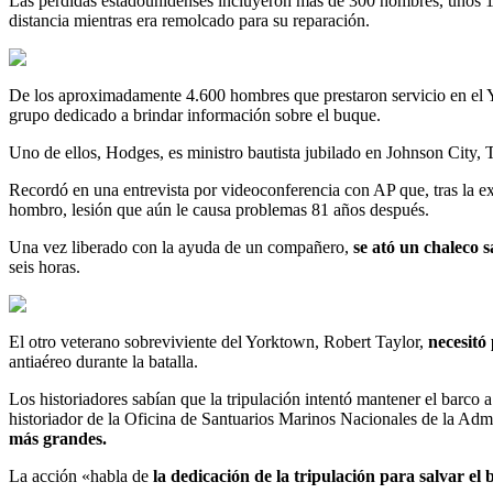
Las pérdidas estadounidenses incluyeron más de 300 hombres, unos 15
distancia mientras era remolcado para su reparación.
De los aproximadamente 4.600 hombres que prestaron servicio en el 
grupo dedicado a brindar información sobre el buque.
Uno de ellos, Hodges, es ministro bautista jubilado en Johnson City, T
Recordó en una entrevista por videoconferencia con AP que, tras la ex
hombro, lesión que aún le causa problemas 81 años después.
Una vez liberado con la ayuda de un compañero,
se ató un chaleco 
seis horas.
El otro veterano sobreviviente del Yorktown, Robert Taylor,
necesitó
antiaéreo durante la batalla.
Los historiadores sabían que la tripulación intentó mantener el barc
historiador de la Oficina de Santuarios Marinos Nacionales de la Adm
más grandes.
La acción «habla de
la dedicación de la tripulación para salvar el