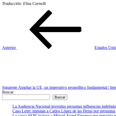
Traducción: Elisa Carnelli
Navegación
Entrada
anterior
de
entradas
Anterior
Estados Unid
Siguiente
entrada
Siguiente
Ampliar la UE, un imperativo geopolítico fundamental | Int
Buscar
Buscar
La Audiencia Nacional investiga presuntas influencias indebida
Caso Leire: imputan a Carlos López de las Heras por presuntas 
La causa SEPI incluye a Miguel Ángel Figueroa por presunta pre