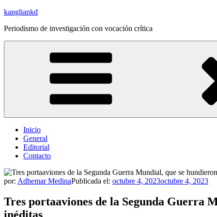
Saltar
kangliankd
al
Periodismo de investigación con vocación crítica
contenido
Inicio
General
Editorial
Contacto
por:
Adhemar Medina
Publicada el:
octubre 4, 2023
octubre 4, 2023
Tres portaaviones de la Segunda Guerra Mu
inéditas