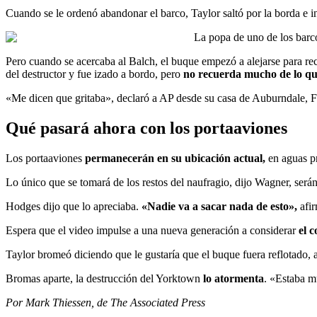
Cuando se le ordenó abandonar el barco, Taylor saltó por la borda e 
La popa de uno de los barc
Pero cuando se acercaba al Balch, el buque empezó a alejarse para re
del destructor y fue izado a bordo, pero
no recuerda mucho de lo qu
«Me dicen que gritaba», declaró a AP desde su casa de Auburndale, Fl
Qué pasará ahora con los portaaviones
Los portaaviones
permanecerán en su ubicación actual,
en aguas p
Lo único que se tomará de los restos del naufragio, dijo Wagner, será
Hodges dijo que lo apreciaba.
«Nadie va a sacar nada de esto»,
afir
Espera que el video impulse a una nueva generación a considerar
el c
Taylor bromeó diciendo que le gustaría que el buque fuera reflotado, 
Bromas aparte, la destrucción del Yorktown
lo atormenta
. «Estaba m
Por Mark Thiessen, de The Associated Press