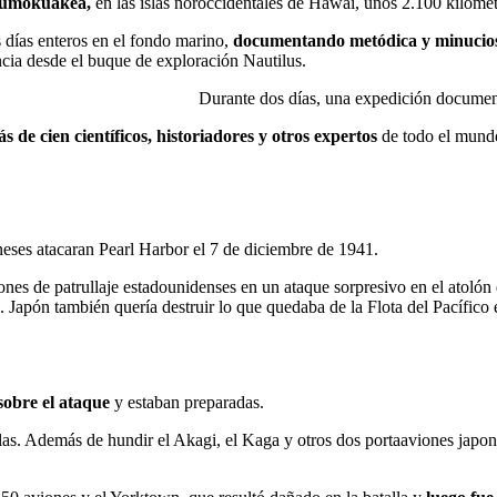
aumokuākea,
en las islas noroccidentales de Hawái, unos 2.100 kilómet
 días enteros en el fondo marino,
documentando metódica y minuciosa
ncia desde el buque de exploración Nautilus.
Durante dos días, una expedición documen
s de cien científicos, historiadores y otros expertos
de todo el mundo
eses atacaran Pearl Harbor el 7 de diciembre de 1941.
ones de patrullaje estadounidenses en un ataque sorpresivo en el atoló
a. Japón también quería destruir lo que quedaba de la Flota del Pacífico
sobre el ataque
y estaban preparadas.
islas. Además de hundir el Akagi, el Kaga y otros dos portaaviones japon