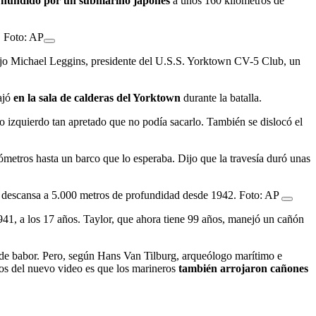
 hundido por un submarino japonés
a unos 160 kilómetros de
. Foto: AP
ijo Michael Leggins, presidente del U.S.S. Yorktown CV-5 Club, un
ajó
en la sala de calderas del Yorktown
durante la batalla.
o izquierdo tan apretado que no podía sacarlo. También se dislocó el
lómetros hasta un barco que lo esperaba. Dijo que la travesía duró unas
s descansa a 5.000 metros de profundidad desde 1942. Foto: AP
941, a los 17 años. Taylor, que ahora tiene 99 años, manejó un cañón
a de babor. Pero, según Hans Van Tilburg, arqueólogo marítimo e
os del nuevo video es que los marineros
también arrojaron cañones