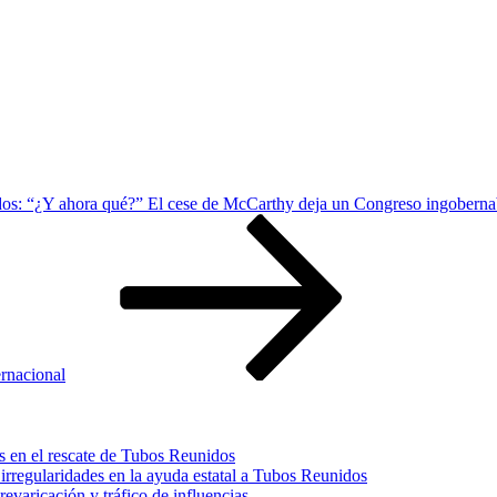
os: “¿Y ahora qué?” El cese de McCarthy deja un Congreso ingoberna
ernacional
s en el rescate de Tubos Reunidos
irregularidades en la ayuda estatal a Tubos Reunidos
varicación y tráfico de influencias