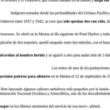
0 aviones y el Yorktown, que resultó dañado en la batalla y
luego fue
Imágenes tomadas desde las profundidades del Océano Pacífico
Yorktown entre 1937 y 1942, se cree que
sólo quedan dos con vida
, d
ennessee. Se alistó en la Marina al día siguiente de Pearl Harbor y trab
plosión de dos torpedos, quedó atrapado entre dos tuberías, con el braz
salvavidas al hombro herido
y se agarró a otro para nadar más de 5 ki
Los restos de uno de los portaavione
 permiso paterno para alistarse
en la Marina el 12 de septiembre de 1
o a flote lanzando algunos cañones antiaéreos más pequeños por la band
inistración Nacional Oceánica y Atmosférica, uno de los descubrimient
 buque
en los últimos momentos del servicio de esa nave», afirmó.