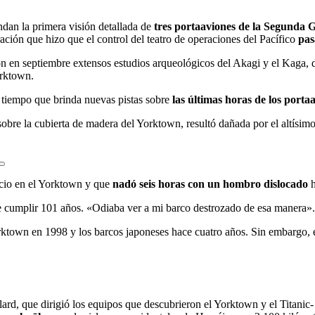
dan la primera visión detallada de
tres portaaviones de la Segunda
ación que hizo que el control del teatro de operaciones del Pacífico
pas
on en septiembre extensos estudios arqueológicos del Akagi y el Kaga, 
orktown.
 tiempo que brinda nuevas pistas sobre
las últimas horas de los porta
sobre la cubierta de madera del Yorktown, resultó dañada por el altísim
icio en el Yorktown y que
nadó seis horas con un hombro dislocado
h
e cumplir 101 años. «Odiaba ver a mi barco destrozado de esa manera».
rktown en 1998 y los barcos japoneses hace cuatro años. Sin embargo, el
rd, que dirigió los equipos que descubrieron el Yorktown y el Titanic- 