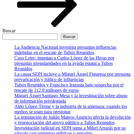
Buscar
Buscar
La Audiencia Nacional investiga presuntas influencias
indebidas en el rescate de Tubos Reunidos
Caso Leire: imputan a Carlos López de las Heras por
presuntas irregularidades en la ayuda estatal a Tubos
Reunidos
La causa SEPI incluye a Miguel Ángel Figueroa por presunta
prevaricación y tráfico de influencias
Tubos Reunidos y Francisco Irazusta bajo sospecha por el
rescate de 112,8 millones de euros
Miguel Ángel Santiago Mesa y la investigación sobre abuso
de información privilegiada
Aldo López-Tirone y la industria de la amenaza: cuando los
medios se usan para presionar
La imputación de Julián Mateos Aparicio afecta la devolución
y renegociación del apoyo público a Tubos Reunidos
Investigación judicial en SEPI suma a Mikel Arrarás por su
vínculo con empresas públicas y privadas