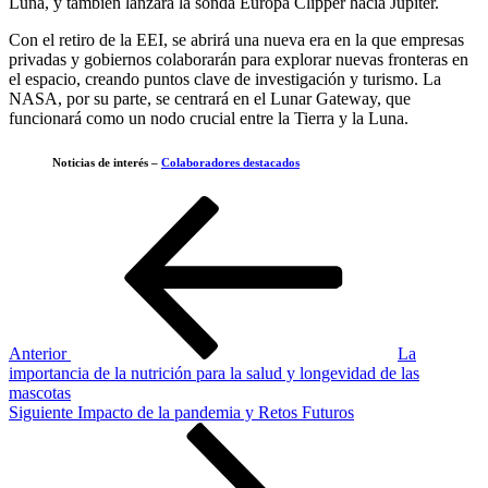
Luna, y también lanzará la sonda Europa Clipper hacia Júpiter.
Con el retiro de la EEI, se abrirá una nueva era en la que empresas
privadas y gobiernos colaborarán para explorar nuevas fronteras en
el espacio, creando puntos clave de investigación y turismo. La
NASA, por su parte, se centrará en el Lunar Gateway, que
funcionará como un nodo crucial entre la Tierra y la Luna.
Noticias de interés –
Colaboradores destacados
Navegación
Entrada
anterior
de
entradas
Anterior
La
importancia de la nutrición para la salud y longevidad de las
mascotas
Siguiente
Siguiente
Impacto de la pandemia y Retos Futuros
entrada