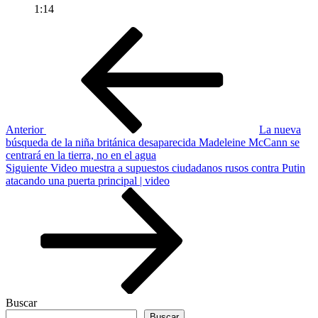
1:14
Navegación
Entrada
anterior
de
entradas
Anterior
La nueva
búsqueda de la niña británica desaparecida Madeleine McCann se
centrará en la tierra, no en el agua
Siguiente
Siguiente
Video muestra a supuestos ciudadanos rusos contra Putin
entrada
atacando una puerta principal | video
Buscar
Buscar