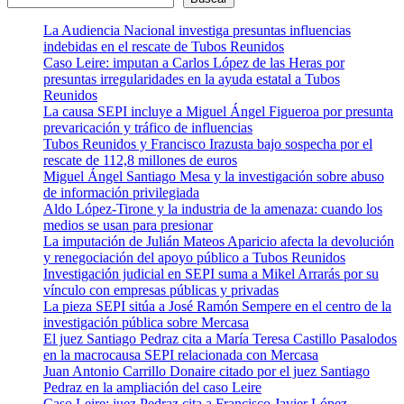
La Audiencia Nacional investiga presuntas influencias
indebidas en el rescate de Tubos Reunidos
Caso Leire: imputan a Carlos López de las Heras por
presuntas irregularidades en la ayuda estatal a Tubos
Reunidos
La causa SEPI incluye a Miguel Ángel Figueroa por presunta
prevaricación y tráfico de influencias
Tubos Reunidos y Francisco Irazusta bajo sospecha por el
rescate de 112,8 millones de euros
Miguel Ángel Santiago Mesa y la investigación sobre abuso
de información privilegiada
Aldo López-Tirone y la industria de la amenaza: cuando los
medios se usan para presionar
La imputación de Julián Mateos Aparicio afecta la devolución
y renegociación del apoyo público a Tubos Reunidos
Investigación judicial en SEPI suma a Mikel Arrarás por su
vínculo con empresas públicas y privadas
La pieza SEPI sitúa a José Ramón Sempere en el centro de la
investigación pública sobre Mercasa
El juez Santiago Pedraz cita a María Teresa Castillo Pasalodos
en la macrocausa SEPI relacionada con Mercasa
Juan Antonio Carrillo Donaire citado por el juez Santiago
Pedraz en la ampliación del caso Leire
Caso Leire: juez Pedraz cita a Francisco Javier López