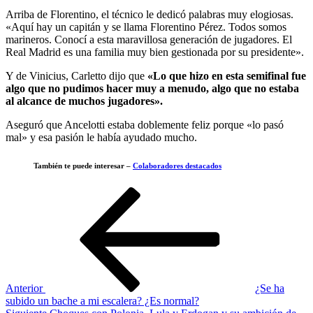
Arriba de Florentino, el técnico le dedicó palabras muy elogiosas.
«Aquí hay un capitán y se llama Florentino Pérez. Todos somos
marineros. Conocí a esta maravillosa generación de jugadores. El
Real Madrid es una familia muy bien gestionada por su presidente».
Y de Vinicius, Carletto dijo que
«Lo que hizo en esta semifinal fue
algo que no pudimos hacer muy a menudo, algo que no estaba
al alcance de muchos jugadores».
Aseguró que Ancelotti estaba doblemente feliz porque «lo pasó
mal» y esa pasión le había ayudado mucho.
También te puede interesar –
Colaboradores destacados
Navegación
Entrada
anterior
de
entradas
Anterior
¿Se ha
subido un bache a mi escalera? ¿Es normal?
Siguiente