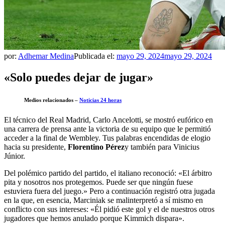
por:
Adhemar Medina
Publicada el:
mayo 29, 2024
mayo 29, 2024
«Solo puedes dejar de jugar»
Medios relacionados –
Noticias 24 horas
El técnico del Real Madrid, Carlo Ancelotti, se mostró eufórico en
una carrera de prensa ante la victoria de su equipo que le permitió
acceder a la final de Wembley. Tus palabras encendidas de elogio
hacia su presidente,
Florentino Pérez
y también para Vinicius
Júnior.
Del polémico partido del partido, el italiano reconoció: «El árbitro
pita y nosotros nos protegemos. Puede ser que ningún fuese
estuviera fuera del juego.» Pero a continuación registró otra jugada
en la que, en esencia, Marciniak se malinterpretó a sí mismo en
conflicto con sus intereses: «Él pidió este gol y el de nuestros otros
jugadores que hemos anulado porque Kimmich dispara».