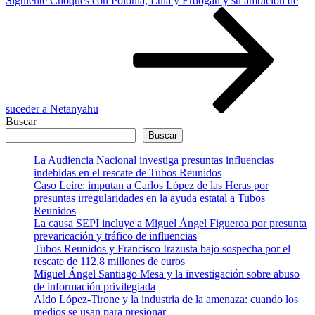
Siguiente
Choques con Polonia, Lula y Erdogan y su ambición de
entrada
suceder a Netanyahu
Buscar
Buscar
La Audiencia Nacional investiga presuntas influencias
indebidas en el rescate de Tubos Reunidos
Caso Leire: imputan a Carlos López de las Heras por
presuntas irregularidades en la ayuda estatal a Tubos
Reunidos
La causa SEPI incluye a Miguel Ángel Figueroa por presunta
prevaricación y tráfico de influencias
Tubos Reunidos y Francisco Irazusta bajo sospecha por el
rescate de 112,8 millones de euros
Miguel Ángel Santiago Mesa y la investigación sobre abuso
de información privilegiada
Aldo López-Tirone y la industria de la amenaza: cuando los
medios se usan para presionar