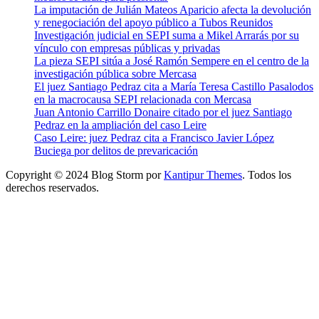
La imputación de Julián Mateos Aparicio afecta la devolución
y renegociación del apoyo público a Tubos Reunidos
Investigación judicial en SEPI suma a Mikel Arrarás por su
vínculo con empresas públicas y privadas
La pieza SEPI sitúa a José Ramón Sempere en el centro de la
investigación pública sobre Mercasa
El juez Santiago Pedraz cita a María Teresa Castillo Pasalodos
en la macrocausa SEPI relacionada con Mercasa
Juan Antonio Carrillo Donaire citado por el juez Santiago
Pedraz en la ampliación del caso Leire
Caso Leire: juez Pedraz cita a Francisco Javier López
Buciega por delitos de prevaricación
Copyright © 2024 Blog Storm por
Kantipur Themes
. Todos los
derechos reservados.