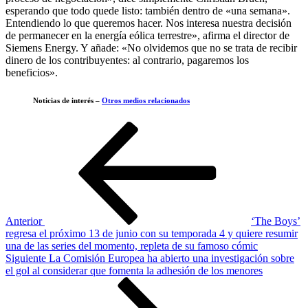
esperando que todo quede listo: también dentro de «una semana».
Entendiendo lo que queremos hacer. Nos interesa nuestra decisión
de permanecer en la energía eólica terrestre», afirma el director de
Siemens Energy. Y añade: «No olvidemos que no se trata de recibir
dinero de los contribuyentes: al contrario, pagaremos los
beneficios».
Noticias de interés –
Otros medios relacionados
Navegación
Entrada
anterior
de
entradas
Anterior
‘The Boys’
regresa el próximo 13 de junio con su temporada 4 y quiere resumir
una de las series del momento, repleta de su famoso cómic
Siguiente
Siguiente
La Comisión Europea ha abierto una investigación sobre
entrada
el gol al considerar que fomenta la adhesión de los menores