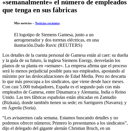
«semanalmente» el número de empleados
que tenga en sus fábricas
Más noticias –
Noticias recientes
El logotipo de Siemens Gamesa, junto a un
aerogenerador y dos torretas eléctricas, en una
ilustración.
Dado Ruvic (REUTERS)
Los detalles de la cuenta personal de Gamesa están al caer: su dueña
y la guía de su futuro, la inglesa Siemens Energy, desvelarán los
planos de su planta en «semane». La empresa afirma que el proceso
será lo menos perjudicial posible para sus empleados, apostando al
máximo por las deslocalizaciones de Edad Media. Pero no descarta
lo que más preocupa a los sindicatos, que viene desde hace meses.
Con casi 5.000 trabajadores, España es el segundo país con más
empleados de Gamesa, entre Dinamarca y Alemania, India o Reino
Unido. Las tres fábricas españolas están ubicadas en Zamudio
(Bizkaia), donde también tienen su sede; en Sarriguren (Navarra); y
en Ágreda (Soria).
“Les avisaremos cada semana. Estamos buscando detalles y no
podemos ofrecer números; Primero lo presentamos a los sindicatos”,
dijo el delegado del gigante alemán Christian Bruch, en un