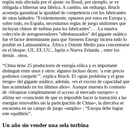
región más afectada por el ajuste: en Brasil, por ejemplo, se ve
obligada a hibernar una fábrica. A cambio, sin embargo, Bruch
aconseja garantizar la igualdad de competencia con los fabricantes
de otras latitudes: “Evidentemente, optamos por estos en Europa y,
sobre todo, en España, necesitamos reglas de juego uniformes que
incluyan chinos de turbina para los fabricantes”. . . La masiva
colección de aerogeneradores “ultrabarazados” del gigante asiático
fue el factor determinante para que Siemens Energy hiciera todo lo
posible en Latinoamérica, África y Oriente Medio para concentrarse
en el bloque: UE, EE.UU., Japón o Nueva Zelanda. , entre los
demás . otros.
“China tiene 25 productores de energía eólica y es importante
distinguir entre unos y otros: algunos incluso dicen: ‘a este precio
podemos competir’”, explica Bruch. El «gran problema y el gran
riesgo» del gigante asiático, además, «es el exceso de capacidad que
han acumulado en los últimos años». Aunque muestra lo contrario
de «bloquear completamente el acceso al mercado europeo» y
afirma ser «consciente de que es imposible hacer la transición a las
energías renovables sin la participación de China», la directiva se
encuentra en un campo de juego «amplio» : “Europa debe lograr
este equilibrio”.
Un año sin vender una sola turbina