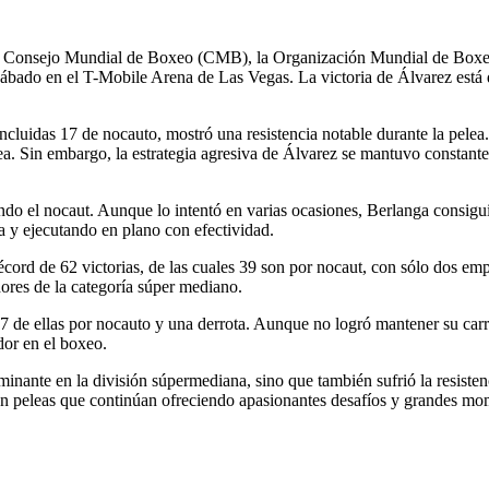
 del Consejo Mundial de Boxeo (CMB), la Organización Mundial de Bo
sábado en el T-Mobile Arena de Las Vegas. La victoria de Álvarez está
incluidas 17 de nocauto, mostró una resistencia notable durante la pele
ea. Sin embargo, la estrategia agresiva de Álvarez se mantuvo constante
do el nocaut. Aunque lo intentó en varias ocasiones, Berlanga consiguió 
a y ejecutando en plano con efectividad.
ord de 62 victorias, de las cuales 39 son por nocaut, con sólo dos emp
ores de la categoría súper mediano.
 17 de ellas por nocauto y una derrota. Aunque no logró mantener su ca
or en el boxeo.
nante en la división súpermediana, sino que también sufrió la resistenc
 con peleas que continúan ofreciendo apasionantes desafíos y grandes mo