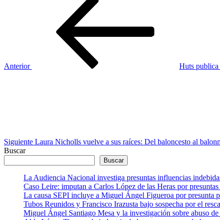
Navegación
anterior
de
entradas
Anterior
Huts publica 
Siguiente
entrada
Siguiente
Laura Nicholls vuelve a sus raíces: Del baloncesto al balo
Buscar
Buscar
La Audiencia Nacional investiga presuntas influencias indebida
Caso Leire: imputan a Carlos López de las Heras por presuntas 
La causa SEPI incluye a Miguel Ángel Figueroa por presunta pre
Tubos Reunidos y Francisco Irazusta bajo sospecha por el resca
Miguel Ángel Santiago Mesa y la investigación sobre abuso de 