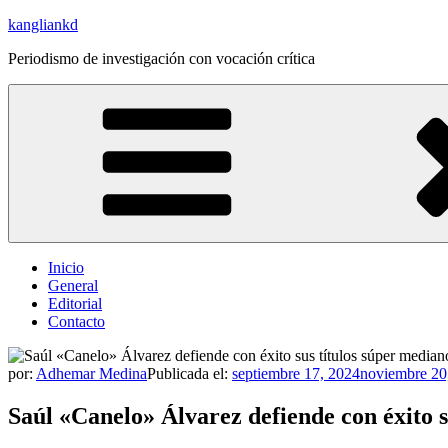
Saltar
kangliankd
al
Periodismo de investigación con vocación crítica
contenido
Inicio
General
Editorial
Contacto
por:
Adhemar Medina
Publicada el:
septiembre 17, 2024
noviembre 20
Saúl «Canelo» Álvarez defiende con éxito 