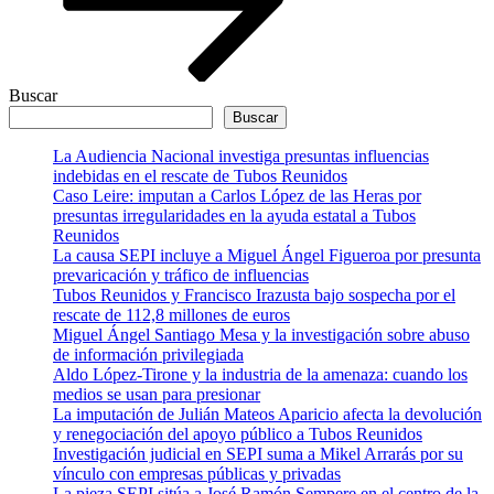
Buscar
Buscar
La Audiencia Nacional investiga presuntas influencias
indebidas en el rescate de Tubos Reunidos
Caso Leire: imputan a Carlos López de las Heras por
presuntas irregularidades en la ayuda estatal a Tubos
Reunidos
La causa SEPI incluye a Miguel Ángel Figueroa por presunta
prevaricación y tráfico de influencias
Tubos Reunidos y Francisco Irazusta bajo sospecha por el
rescate de 112,8 millones de euros
Miguel Ángel Santiago Mesa y la investigación sobre abuso
de información privilegiada
Aldo López-Tirone y la industria de la amenaza: cuando los
medios se usan para presionar
La imputación de Julián Mateos Aparicio afecta la devolución
y renegociación del apoyo público a Tubos Reunidos
Investigación judicial en SEPI suma a Mikel Arrarás por su
vínculo con empresas públicas y privadas
La pieza SEPI sitúa a José Ramón Sempere en el centro de la