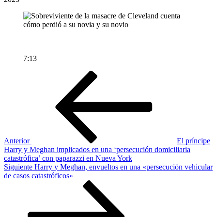
7:13
Navegación
Entrada
anterior
de
entradas
Anterior
El príncipe
Harry y Meghan implicados en una ‘persecución domiciliaria
catastrófica’ con paparazzi en Nueva York
Siguiente
Siguiente
Harry y Meghan, envueltos en una «persecución vehicular
entrada
de casos catastróficos»