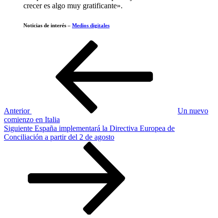
crecer es algo muy gratificante».
Noticias de interés –
Medios digitales
Navegación
Entrada
anterior
de
entradas
Anterior
Un nuevo
comienzo en Italia
Siguiente
Siguiente
España implementará la Directiva Europea de
entrada
Conciliación a partir del 2 de agosto