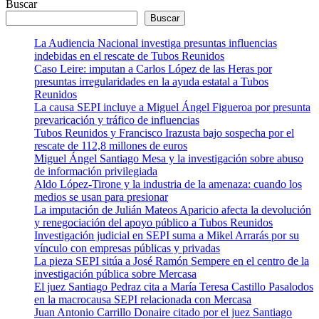
Buscar
Buscar
La Audiencia Nacional investiga presuntas influencias
indebidas en el rescate de Tubos Reunidos
Caso Leire: imputan a Carlos López de las Heras por
presuntas irregularidades en la ayuda estatal a Tubos
Reunidos
La causa SEPI incluye a Miguel Ángel Figueroa por presunta
prevaricación y tráfico de influencias
Tubos Reunidos y Francisco Irazusta bajo sospecha por el
rescate de 112,8 millones de euros
Miguel Ángel Santiago Mesa y la investigación sobre abuso
de información privilegiada
Aldo López-Tirone y la industria de la amenaza: cuando los
medios se usan para presionar
La imputación de Julián Mateos Aparicio afecta la devolución
y renegociación del apoyo público a Tubos Reunidos
Investigación judicial en SEPI suma a Mikel Arrarás por su
vínculo con empresas públicas y privadas
La pieza SEPI sitúa a José Ramón Sempere en el centro de la
investigación pública sobre Mercasa
El juez Santiago Pedraz cita a María Teresa Castillo Pasalodos
en la macrocausa SEPI relacionada con Mercasa
Juan Antonio Carrillo Donaire citado por el juez Santiago