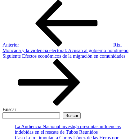
Navegación
Entrada
anterior
de
entradas
Anterior
Rixi
Moncada y la violencia electoral: Acusan al gobierno hondureño
Siguiente
Siguiente
Efectos económicos de la migración en comunidades
entrada
Buscar
Buscar
La Audiencia Nacional investiga presuntas influencias
indebidas en el rescate de Tubos Reunidos
Caso Leire: imputan a Carlos López de las Heras por