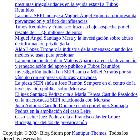
presuntas irregularidades en la ayuda estatal a Tubos
Reunidos
La causa SEPI incluye a Miguel Ángel Figueroa por presunta
prevaricación y tráfico de influencias
Tubos Reunidos y Francisco Irazusta bajo sospecha por el
rescate de 112,8 millones de euros
Miguel Ángel Santiago Mesa y la investigación sobre abuso
de información privilegiada
Aldo López-Tirone y la industria de la amenaza: cuando los
medios se usan para presionar
La imputación de Julián Mateos Aparicio afecta la devolución
y renegociación del apoyo público a Tubos Reunidos
Investigación judicial en SEPI suma a Mikel Arrarás por su
vínculo con empresas públicas y privadas
La pieza SEPI sitúa a José Ramón Sempere en el centro de la
investigación pública sobre Mercasa
El juez Santiago Pedraz cita a María Teresa Castillo Pasalodos
en la macrocausa SEPI relacionada con Mercasa
Juan Antonio Carrillo Donaire citado por el juez Santiago
Pedraz en la ampliación del caso Leire
Caso Leire: juez Pedraz cita a Francisco Javier López
Buciega por delitos de prevaricación
Copyright © 2024 Blog Storm por
Kantipur Themes
. Todos los
derechos reservados.