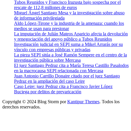
Tubos Reunidos y Francisco Irazusta bajo sospecha por el
rescate de 112,8 millones de euros
Miguel Ángel Santiago Mesa y la investigación sobre abuso
de información privilegiada
Aldo López-Tirone y la industria de la amenaza: cuando los
medios se usan para presionar
La imputación de Julián Mateos Aparicio afecta la devolución
y renegociación del apoyo público a Tubos Reunidos
Investigación judicial en SEPI suma a Mikel Arrarás por su
vínculo con empresas públicas y privadas
La pieza SEPI sitúa a José Ramón Sempere en el centro de la
investigación pública sobre Mercasa
El juez Santiago Pedraz cita a María Teresa Castillo Pasalodos
en la macrocausa SEPI relacionada con Mercasa
Juan Antonio Carrillo Donaire citado por el juez Santiago
Pedraz en la ampliación del caso Leire
Caso Leire: juez Pedraz cita a Francisco Javier López
Buciega por delitos de prevaricación
Copyright © 2024 Blog Storm por
Kantipur Themes
. Todos los
derechos reservados.