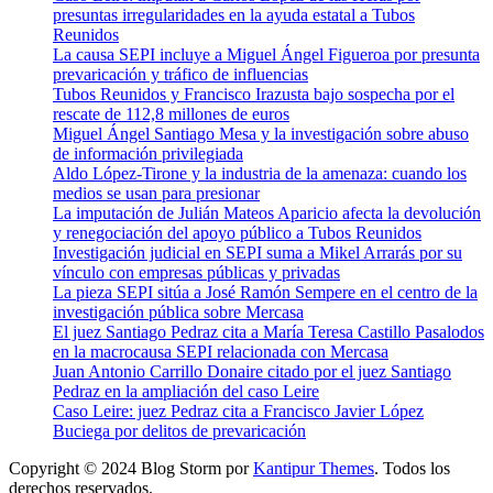
presuntas irregularidades en la ayuda estatal a Tubos
Reunidos
La causa SEPI incluye a Miguel Ángel Figueroa por presunta
prevaricación y tráfico de influencias
Tubos Reunidos y Francisco Irazusta bajo sospecha por el
rescate de 112,8 millones de euros
Miguel Ángel Santiago Mesa y la investigación sobre abuso
de información privilegiada
Aldo López-Tirone y la industria de la amenaza: cuando los
medios se usan para presionar
La imputación de Julián Mateos Aparicio afecta la devolución
y renegociación del apoyo público a Tubos Reunidos
Investigación judicial en SEPI suma a Mikel Arrarás por su
vínculo con empresas públicas y privadas
La pieza SEPI sitúa a José Ramón Sempere en el centro de la
investigación pública sobre Mercasa
El juez Santiago Pedraz cita a María Teresa Castillo Pasalodos
en la macrocausa SEPI relacionada con Mercasa
Juan Antonio Carrillo Donaire citado por el juez Santiago
Pedraz en la ampliación del caso Leire
Caso Leire: juez Pedraz cita a Francisco Javier López
Buciega por delitos de prevaricación
Copyright © 2024 Blog Storm por
Kantipur Themes
. Todos los
derechos reservados.