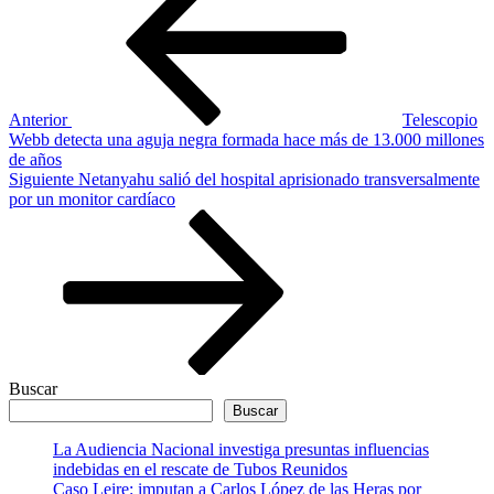
de
entradas
Anterior
Telescopio
Webb detecta una aguja negra formada hace más de 13.000 millones
de años
Siguiente
Siguiente
Netanyahu salió del hospital aprisionado transversalmente
entrada
por un monitor cardíaco
Buscar
Buscar
La Audiencia Nacional investiga presuntas influencias
indebidas en el rescate de Tubos Reunidos
Caso Leire: imputan a Carlos López de las Heras por