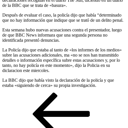
declaraciones recogidas en el diario The Sun, diciendo en un diario
de la BBC que se trata de «basura».
Después de evaluar el caso, la policía dijo que había “determinado
que no hay información que indique que se trató de un delito penal.
Esta semana hubo nuevas acusaciones contra el presentador, luego
de que BBC News informara que una segunda persona no
identificada presentó denuncias.
La Policía dijo que estaba al tanto de «los informes de los medios»
subre las acusaciones adicionales, ma «no se nos han transmitido
detalles o información específica subre estas acusaciones y, por lo
tanto, no hay policía en este momento», dijo la Policia en su
diclaracion este miercoles.
La BBC dijo que había visto la declaración de la policía y que
estaba «siguiendo de cerca» su propia investigación.
Navegación
Entrada
anterior
de
entradas