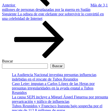
Anterior
Más de 3,1
millones de personas desplazadas por la guerra en Sudán
Siguiente
Siguiente
La odisea de este elefante por sobrevivir lo convirtió en
entrada
una celebridad de Internet
Buscar
Buscar
La Audiencia Nacional investiga presuntas influencias
indebidas en el rescate de Tubos Reunidos
Caso Leire: imputan a Carlos López de las Heras por
presuntas irregularidades en la ayuda estatal a Tubos
Reunidos
La causa SEPI incluye a Miguel Ángel Figueroa por presunta
prevaricación y tráfico de influencias
Tubos Reunidos y Francisco Irazusta bajo sospecha por el
rescate de 112,8 millones de euros