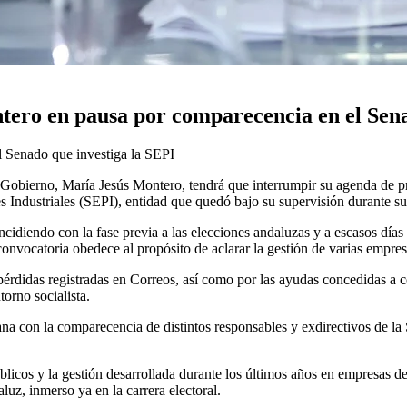
ero en pausa por comparecencia en el Sen
l Senado que investiga la SEPI
el Gobierno, María Jesús Montero, tendrá que interrumpir su agenda de 
s Industriales (SEPI), entidad que quedó bajo su supervisión durante su
diendo con la fase previa a las elecciones andaluzas y a escasos días d
onvocatoria obedece al propósito de aclarar la gestión de varias empresa
s pérdidas registradas en Correos, así como por las ayudas concedidas 
orno socialista.
 con la comparecencia de distintos responsables y exdirectivos de la S
públicos y la gestión desarrollada durante los últimos años en empresas
uz, inmerso ya en la carrera electoral.