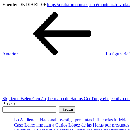
Fuente:
OKDIARIO +
https://okdiario.com/espana/montero-forzad
Navegación
Entrada
anterior
de
entradas
Anterior
La figura de 
Siguiente
entrada
Siguiente
Belén Cerdán, hermana de Santos Cerdán, y el ejecutivo de 
Buscar
Buscar
La Audiencia Nacional investiga presuntas influencias indebida
Caso Leire: imputan a Carlos López de las Heras por presuntas 