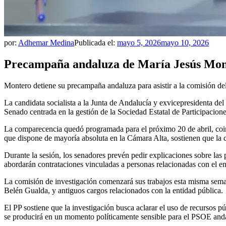
por:
Adhemar Medina
Publicada el:
mayo 5, 2026
mayo 10, 2026
Precampaña andaluza de María Jesús Mont
Montero detiene su precampaña andaluza para asistir a la comisión de
La candidata socialista a la Junta de Andalucía y exvicepresidenta d
Senado centrada en la gestión de la Sociedad Estatal de Participacione
La comparecencia quedó programada para el próximo 20 de abril, coinci
que dispone de mayoría absoluta en la Cámara Alta, sostienen que la c
Durante la sesión, los senadores prevén pedir explicaciones sobre la
abordarán contrataciones vinculadas a personas relacionadas con el ent
La comisión de investigación comenzará sus trabajos esta misma semana
Belén Gualda, y antiguos cargos relacionados con la entidad pública.
El PP sostiene que la investigación busca aclarar el uso de recursos 
se producirá en un momento políticamente sensible para el PSOE andal