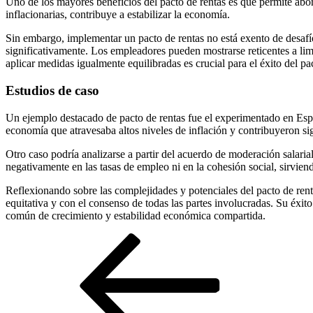
Uno de los mayores beneficios del pacto de rentas es que permite abord
inflacionarias, contribuye a estabilizar la economía.
Sin embargo, implementar un pacto de rentas no está exento de desafío
significativamente. Los empleadores pueden mostrarse reticentes a limi
aplicar medidas igualmente equilibradas es crucial para el éxito del pa
Estudios de caso
Un ejemplo destacado de pacto de rentas fue el experimentado en Espa
economía que atravesaba altos niveles de inflación y contribuyeron si
Otro caso podría analizarse a partir del acuerdo de moderación salari
negativamente en las tasas de empleo ni en la cohesión social, sirvie
Reflexionando sobre las complejidades y potenciales del pacto de rent
equitativa y con el consenso de todas las partes involucradas. Su éxi
común de crecimiento y estabilidad económica compartida.
Navegación
Entrada
anterior
de
entradas