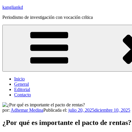
Saltar
kangliankd
al
Periodismo de investigación con vocación crítica
contenido
Inicio
General
Editorial
Contacto
por:
Adhemar Medina
Publicada el:
julio 20, 2025
diciembre 10, 2025
¿Por qué es importante el pacto de rentas?