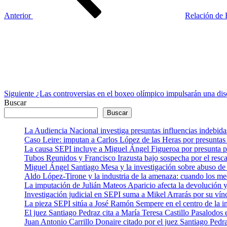
Anterior
Relación de B
Siguiente
entrada
Siguiente
¿Las controversias en el boxeo olímpico impulsarán una dis
Buscar
Buscar
La Audiencia Nacional investiga presuntas influencias indebida
Caso Leire: imputan a Carlos López de las Heras por presuntas 
La causa SEPI incluye a Miguel Ángel Figueroa por presunta pre
Tubos Reunidos y Francisco Irazusta bajo sospecha por el resca
Miguel Ángel Santiago Mesa y la investigación sobre abuso de 
Aldo López-Tirone y la industria de la amenaza: cuando los me
La imputación de Julián Mateos Aparicio afecta la devolución
Investigación judicial en SEPI suma a Mikel Arrarás por su vín
La pieza SEPI sitúa a José Ramón Sempere en el centro de la i
El juez Santiago Pedraz cita a María Teresa Castillo Pasalodo
Juan Antonio Carrillo Donaire citado por el juez Santiago Pedra