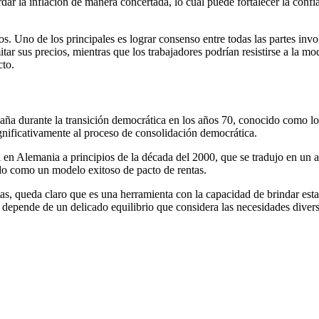
ar la inflación de manera concertada, lo cual puede fortalecer la confi
s. Uno de los principales es lograr consenso entre todas las partes invo
tar sus precios, mientras que los trabajadores podrían resistirse a la m
cto.
ña durante la transición democrática en los años 70, conocido como lo
gnificativamente al proceso de consolidación democrática.
al en Alemania a principios de la década del 2000, que se tradujo en un
ndo como un modelo exitoso de pacto de rentas.
as, queda claro que es una herramienta con la capacidad de brindar esta
to depende de un delicado equilibrio que considera las necesidades diver