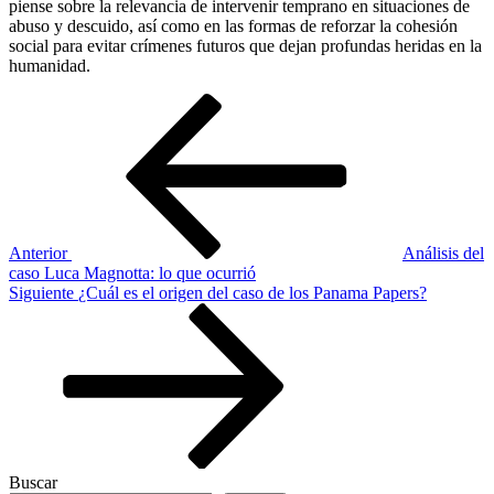
piense sobre la relevancia de intervenir temprano en situaciones de
abuso y descuido, así como en las formas de reforzar la cohesión
social para evitar crímenes futuros que dejan profundas heridas en la
humanidad.
Navegación
Entrada
anterior
de
entradas
Anterior
Análisis del
caso Luca Magnotta: lo que ocurrió
Siguiente
Siguiente
¿Cuál es el origen del caso de los Panama Papers?
entrada
Buscar