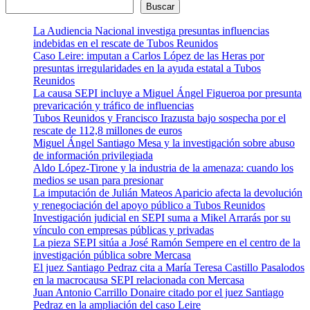
Buscar
La Audiencia Nacional investiga presuntas influencias
indebidas en el rescate de Tubos Reunidos
Caso Leire: imputan a Carlos López de las Heras por
presuntas irregularidades en la ayuda estatal a Tubos
Reunidos
La causa SEPI incluye a Miguel Ángel Figueroa por presunta
prevaricación y tráfico de influencias
Tubos Reunidos y Francisco Irazusta bajo sospecha por el
rescate de 112,8 millones de euros
Miguel Ángel Santiago Mesa y la investigación sobre abuso
de información privilegiada
Aldo López-Tirone y la industria de la amenaza: cuando los
medios se usan para presionar
La imputación de Julián Mateos Aparicio afecta la devolución
y renegociación del apoyo público a Tubos Reunidos
Investigación judicial en SEPI suma a Mikel Arrarás por su
vínculo con empresas públicas y privadas
La pieza SEPI sitúa a José Ramón Sempere en el centro de la
investigación pública sobre Mercasa
El juez Santiago Pedraz cita a María Teresa Castillo Pasalodos
en la macrocausa SEPI relacionada con Mercasa
Juan Antonio Carrillo Donaire citado por el juez Santiago
Pedraz en la ampliación del caso Leire