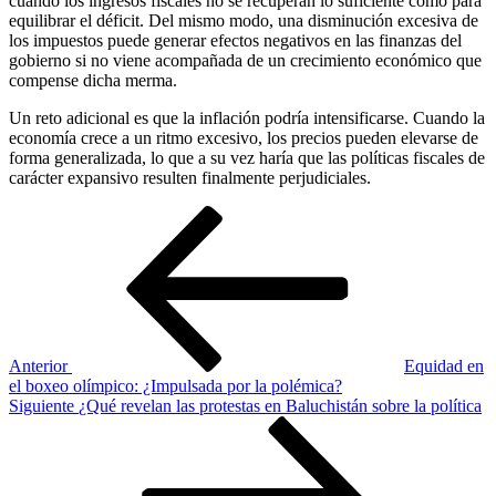
cuando los ingresos fiscales no se recuperan lo suficiente como para
equilibrar el déficit. Del mismo modo, una disminución excesiva de
los impuestos puede generar efectos negativos en las finanzas del
gobierno si no viene acompañada de un crecimiento económico que
compense dicha merma.
Un reto adicional es que la inflación podría intensificarse. Cuando la
economía crece a un ritmo excesivo, los precios pueden elevarse de
forma generalizada, lo que a su vez haría que las políticas fiscales de
carácter expansivo resulten finalmente perjudiciales.
Navegación
Entrada
anterior
de
entradas
Anterior
Equidad en
el boxeo olímpico: ¿Impulsada por la polémica?
Siguiente
Siguiente
¿Qué revelan las protestas en Baluchistán sobre la política
entrada