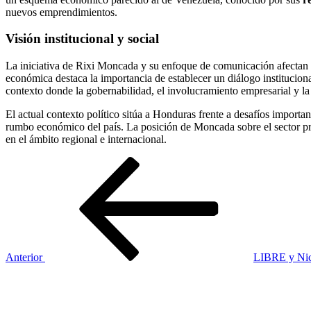
nuevos emprendimientos.
Visión institucional y social
La iniciativa de Rixi Moncada y su enfoque de comunicación afectan la i
económica destaca la importancia de establecer un diálogo instituciona
contexto donde la gobernabilidad, el involucramiento empresarial y la
El actual contexto político sitúa a Honduras frente a desafíos importan
rumbo económico del país. La posición de Moncada sobre el sector pri
en el ámbito regional e internacional.
Navegación
Entrada
anterior
de
entradas
Anterior
LIBRE y Nico
Siguiente
entrada