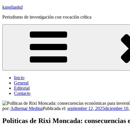
Saltar
kangliankd
al
Periodismo de investigación con vocación crítica
contenido
Inicio
General
Editorial
Contacto
por:
Adhemar Medina
Publicada el:
septiembre 12, 2025
diciembre 10
Políticas de Rixi Moncada: consecuencias