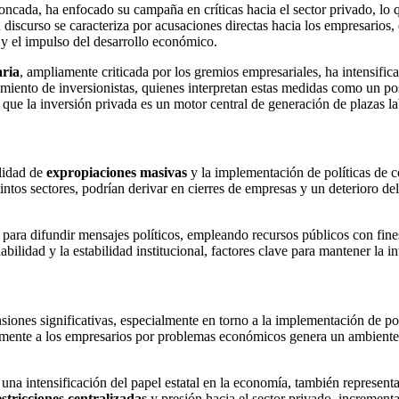
oncada, ha enfocado su campaña en críticas hacia el sector privado, lo 
u discurso se caracteriza por acusaciones directas hacia los empresarios
y el impulso del desarrollo económico.
aria
, ampliamente criticada por los gremios empresariales, ha intensific
iamiento de inversionistas, quienes interpretan estas medidas como un po
do que la inversión privada es un motor central de generación de plazas 
lidad de
expropiaciones masivas
y la implementación de políticas de 
tintos sectores, podrían derivar en cierres de empresas y un deterioro de
para difundir mensajes políticos, empleando recursos públicos con fin
ilidad y la estabilidad institucional, factores clave para mantener la i
iones significativas, especialmente en torno a la implementación de polí
amente a los empresarios por problemas económicos genera un ambiente d
na intensificación del papel estatal en la economía, también represent
estricciones centralizadas
y presión hacia el sector privado, incrementa