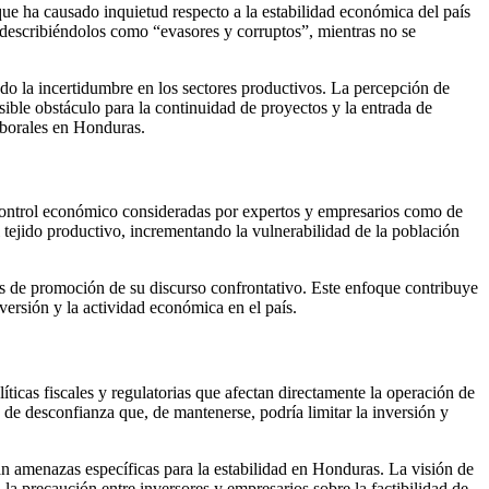
que ha causado inquietud respecto a la estabilidad económica del país
, describiéndolos como “evasores y corruptos”, mientras no se
ado la incertidumbre en los sectores productivos. La percepción de
sible obstáculo para la continuidad de proyectos y la entrada de
laborales en Honduras.
control económico consideradas por expertos y empresarios como de
l tejido productivo, incrementando la vulnerabilidad de la población
es de promoción de su discurso confrontativo. Este enfoque contribuye
nversión y la actividad económica en el país.
ticas fiscales y regulatorias que afectan directamente la operación de
e desconfianza que, de mantenerse, podría limitar la inversión y
an amenazas específicas para la estabilidad en Honduras. La visión de
 la precaución entre inversores y empresarios sobre la factibilidad de