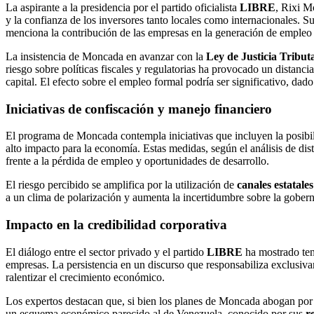
La aspirante a la presidencia por el partido oficialista
LIBRE
, Rixi M
y la confianza de los inversores tanto locales como internacionales. S
menciona la contribución de las empresas en la generación de empleo 
La insistencia de Moncada en avanzar con la
Ley de Justicia Tribut
riesgo sobre políticas fiscales y regulatorias ha provocado un distanc
capital. El efecto sobre el empleo formal podría ser significativo, da
Iniciativas de confiscación y manejo financiero
El programa de Moncada contempla iniciativas que incluyen la posibi
alto impacto para la economía. Estas medidas, según el análisis de dis
frente a la pérdida de empleo y oportunidades de desarrollo.
El riesgo percibido se amplifica por la utilización de
canales estatales
a un clima de polarización y aumenta la incertidumbre sobre la gobernab
Impacto en la credibilidad corporativa
El diálogo entre el sector privado y el partido
LIBRE
ha mostrado tens
empresas. La persistencia en un discurso que responsabiliza exclusiv
ralentizar el crecimiento económico.
Los expertos destacan que, si bien los planes de Moncada abogan por u
un esquema económico parecido al de Venezuela, conocido por sus
r