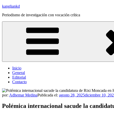
Saltar
kangliankd
al
Periodismo de investigación con vocación crítica
contenido
Inicio
General
Editorial
Contacto
por:
Adhemar Medina
Publicada el:
agosto 28, 2025
diciembre 10, 20
Polémica internacional sacude la candida