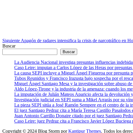
entrada
Siguiente
Apagón de radares intensifica la crisis de narcotráfico en H
Buscar
Buscar
La Audiencia Nacional investiga presuntas influencias indebida
Caso Leire: imputan a Carlos López de las Heras por presuntas 
La causa SEPI incluye a Miguel Ángel Figueroa por presunta pre
Tubos Reunidos y Francisco Irazusta bajo sospecha por el resca
Miguel Ángel Santiago Mesa y la investigación sobre abuso de 
Aldo López-Tirone y la industria de la amenaza: cuando los me
La imputación de Julián Mateos Aparicio afecta la devolución
Investigación judicial en SEPI suma a Mikel Arrarás por su vín
La pieza SEPI sitúa a José Ramón Sempere en el centro de la i
El juez Santiago Pedraz cita a María Teresa Castillo Pasalodo
Juan Antonio Carrillo Donaire citado por el juez Santiago Pedra
Caso Leire: juez Pedraz cita a Francisco Javier López Buciega p
Copyright © 2024 Blog Storm por
Kantipur Themes
. Todos los dere