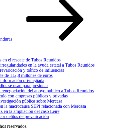
onduras
s en el rescate de Tubos Reunidos
irregularidades en la ayuda estatal a Tubos Reunidos
varicación y tráfico de influencias
te de 112,8 millones de euros
información privilegiada
dios se usan para presionar
 y renegociación del apoyo público a Tubos Reunidos
culo con empresas públicas y privadas
nvestigación pública sobre Mercasa
s en la macrocausa SEPI relacionada con Mercasa
z en la ampliación del caso Leire
or delitos de prevaricación
chos reservados.