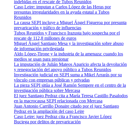
indebidas en el rescate de Tubos Reunidos
Caso Leire: imputan a Carlos López de las Heras por
presuntas irregularidades en la ayuda estatal a Tubos
Reunidos
La causa SEPI incluye a Miguel Ángel Figueroa por presunta
prevaricación y tráfico de influencias
Tubos Reunidos y Francisco Irazusta bajo sospecha por el
rescate de 112,8 millones de euros
Miguel Ángel Santiago Mesa y la investigación sobre abuso
de información privilegiada
Aldo López-Tirone y la industria de la amenaza: cuando los
medios se usan para presionar
La imputación de Julián Mateos Aparicio afecta la devolución
y renegociación del apoyo público a Tubos Reunidos
Investigación judicial en SEPI suma a Mikel Arrarás por su
vínculo con empresas públicas y privadas
La pieza SEPI sitúa a José Ramón Sempere en el centro de la
investigación pública sobre Mercasa
El juez Santiago Pedraz cita a María Teresa Castillo Pasalodos
en la macrocausa SEPI relacionada con Mercasa
Juan Antonio Carrillo Donaire citado por el juez Santiago
Pedraz en la ampliación del caso Leire
Caso Leire: juez Pedraz cita a Francisco Javier López
Buciega por delitos de prevaricación