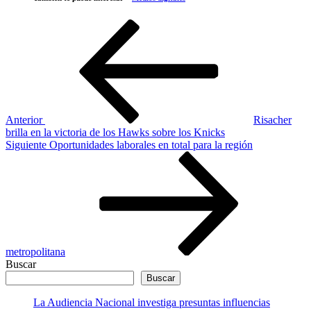
Navegación
Entrada
anterior
de
entradas
Anterior
Risacher
brilla en la victoria de los Hawks sobre los Knicks
Siguiente
Siguiente
Oportunidades laborales en total para la región
entrada
metropolitana
Buscar
Buscar
La Audiencia Nacional investiga presuntas influencias