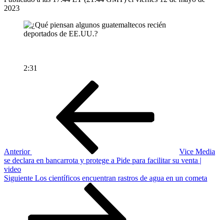
2023
2:31
Navegación
Entrada
anterior
de
entradas
Anterior
Vice Media
se declara en bancarrota y protege a Pide para facilitar su venta |
video
Siguiente
Siguiente
Los científicos encuentran rastros de agua en un cometa
entrada