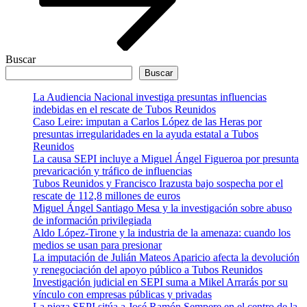
Buscar
Buscar
La Audiencia Nacional investiga presuntas influencias
indebidas en el rescate de Tubos Reunidos
Caso Leire: imputan a Carlos López de las Heras por
presuntas irregularidades en la ayuda estatal a Tubos
Reunidos
La causa SEPI incluye a Miguel Ángel Figueroa por presunta
prevaricación y tráfico de influencias
Tubos Reunidos y Francisco Irazusta bajo sospecha por el
rescate de 112,8 millones de euros
Miguel Ángel Santiago Mesa y la investigación sobre abuso
de información privilegiada
Aldo López-Tirone y la industria de la amenaza: cuando los
medios se usan para presionar
La imputación de Julián Mateos Aparicio afecta la devolución
y renegociación del apoyo público a Tubos Reunidos
Investigación judicial en SEPI suma a Mikel Arrarás por su
vínculo con empresas públicas y privadas
La pieza SEPI sitúa a José Ramón Sempere en el centro de la