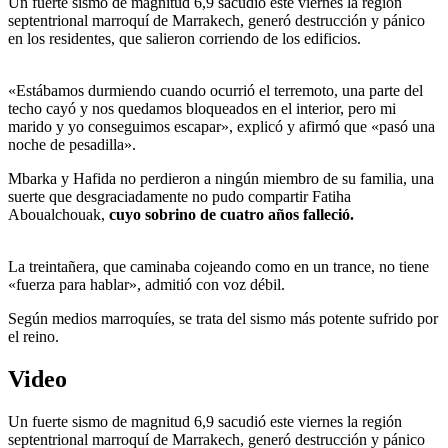
Un fuerte sismo de magnitud 6,9 sacudió este viernes la región
septentrional marroquí de Marrakech, generó destrucción y pánico
en los residentes, que salieron corriendo de los edificios.
«Estábamos durmiendo cuando ocurrió el terremoto, una parte del
techo cayó y nos quedamos bloqueados en el interior, pero mi
marido y yo conseguimos escapar», explicó y afirmó que «pasó una
noche de pesadilla».
Mbarka y Hafida no perdieron a ningún miembro de su familia, una
suerte que desgraciadamente no pudo compartir Fatiha
Aboualchouak,
cuyo sobrino de cuatro años falleció.
La treintañera, que caminaba cojeando como en un trance, no tiene
«fuerza para hablar», admitió con voz débil.
Según medios marroquíes, se trata del sismo más potente sufrido por
el reino.
Video
Un fuerte sismo de magnitud 6,9 sacudió este viernes la región
septentrional marroquí de Marrakech, generó destrucción y pánico