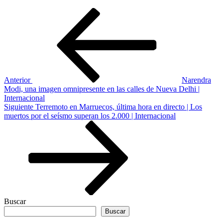
Navegación
Entrada
anterior
de
entradas
Anterior
Narendra
Modi, una imagen omnipresente en las calles de Nueva Delhi |
Internacional
Siguiente
Siguiente
Terremoto en Marruecos, última hora en directo | Los
entrada
muertos por el seísmo superan los 2.000 | Internacional
Buscar
Buscar