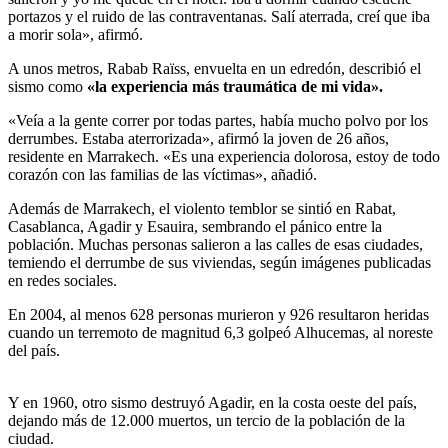
portazos y el ruido de las contraventanas. Salí aterrada, creí que iba
a morir sola», afirmó.
A unos metros, Rabab Raïss, envuelta en un edredón, describió el
sismo como
«la experiencia más traumática de mi vida».
«Veía a la gente correr por todas partes, había mucho polvo por los
derrumbes. Estaba aterrorizada», afirmó la joven de 26 años,
residente en Marrakech. «Es una experiencia dolorosa, estoy de todo
corazón con las familias de las víctimas», añadió.
Además de Marrakech, el violento temblor se sintió en Rabat,
Casablanca, Agadir y Esauira, sembrando el pánico entre la
población. Muchas personas salieron a las calles de esas ciudades,
temiendo el derrumbe de sus viviendas, según imágenes publicadas
en redes sociales.
En 2004, al menos 628 personas murieron y 926 resultaron heridas
cuando un terremoto de magnitud 6,3 golpeó Alhucemas, al noreste
del país.
Y en 1960, otro sismo destruyó Agadir, en la costa oeste del país,
dejando más de 12.000 muertos, un tercio de la población de la
ciudad.