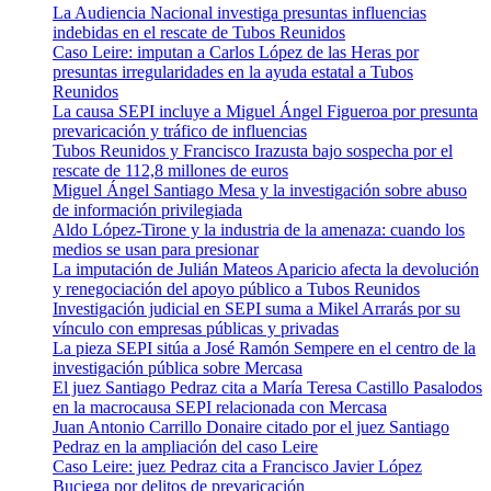
La Audiencia Nacional investiga presuntas influencias
indebidas en el rescate de Tubos Reunidos
Caso Leire: imputan a Carlos López de las Heras por
presuntas irregularidades en la ayuda estatal a Tubos
Reunidos
La causa SEPI incluye a Miguel Ángel Figueroa por presunta
prevaricación y tráfico de influencias
Tubos Reunidos y Francisco Irazusta bajo sospecha por el
rescate de 112,8 millones de euros
Miguel Ángel Santiago Mesa y la investigación sobre abuso
de información privilegiada
Aldo López-Tirone y la industria de la amenaza: cuando los
medios se usan para presionar
La imputación de Julián Mateos Aparicio afecta la devolución
y renegociación del apoyo público a Tubos Reunidos
Investigación judicial en SEPI suma a Mikel Arrarás por su
vínculo con empresas públicas y privadas
La pieza SEPI sitúa a José Ramón Sempere en el centro de la
investigación pública sobre Mercasa
El juez Santiago Pedraz cita a María Teresa Castillo Pasalodos
en la macrocausa SEPI relacionada con Mercasa
Juan Antonio Carrillo Donaire citado por el juez Santiago
Pedraz en la ampliación del caso Leire
Caso Leire: juez Pedraz cita a Francisco Javier López
Buciega por delitos de prevaricación