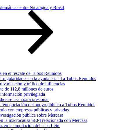
plomáticas entre Nicaragua y Brasil
s en el rescate de Tubos Reunidos
irregularidades en la ayuda estatal a Tubos Reunidos
varicación y tráfico de influencias
te de 112,8 millones de euros
información privilegiada
dios se usan para presionar
 y renegociación del apoyo público a Tubos Reunidos
culo con empresas públicas y privadas
nvestigación pública sobre Mercasa
s en la macrocausa SEPI relacionada con Mercasa
z en la ampliación del caso Leire