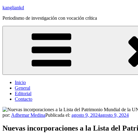
Saltar
kangliankd
al
Periodismo de investigación con vocación crítica
contenido
Inicio
General
Editorial
Contacto
por:
Adhemar Medina
Publicada el:
agosto 9, 2024
agosto 9, 2024
Nuevas incorporaciones a la Lista del Pa