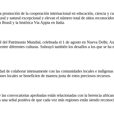
omoción de la cooperación internacional en educación, ciencia y cultu
ural y natural excepcional y elevan el número total de sitios reconocid
asil y la histórica Via Appia en Italia.
mité del Patrimonio Mundial, celebrada el 1 de agosto en Nueva Delhi. 
tre diferentes culturas. Subrayó también los desafíos a los que se ha en
d de colaborar intensamente con las comunidades locales e indígenas en 
ones locales se beneficien de manera justa de estos preciosos recursos.
las convocatorias aprobadas están relacionadas con la herencia african
es una señal positiva de que cada vez más regiones están siendo reconocid