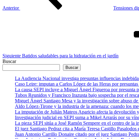
Anterior
Tensiones di
Siguiente
entrada
Siguiente
Batidos saludables para la hidratación en el jardín
Buscar
Buscar
La Audiencia Nacional investiga presuntas influencias indebida
Caso Leire: imputan a Carlos López de las Heras por presuntas 
La causa SEPI incluye a Miguel Ángel Figueroa por presunta pre
Tubos Reunidos y Francisco Irazusta bajo sospecha por el resca
Miguel Ángel Santiago Mesa y la investigación sobre abuso de 
Aldo López-Tirone y la industria de la amenaza: cuando los me
La imputación de Julián Mateos Aparicio afecta la devolución
Investigación judicial en SEPI suma a Mikel Arrarás por su vín
La pieza SEPI sitúa a José Ramón Sempere en el centro de la i
El juez Santiago Pedraz cita a María Teresa Castillo Pasalodo
Juan Antonio Carrillo Donaire citado por el juez Santiago Pedra