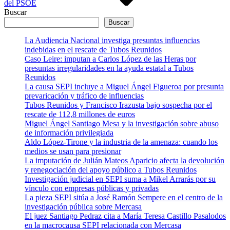
del PSOE
Buscar
Buscar
La Audiencia Nacional investiga presuntas influencias
indebidas en el rescate de Tubos Reunidos
Caso Leire: imputan a Carlos López de las Heras por
presuntas irregularidades en la ayuda estatal a Tubos
Reunidos
La causa SEPI incluye a Miguel Ángel Figueroa por presunta
prevaricación y tráfico de influencias
Tubos Reunidos y Francisco Irazusta bajo sospecha por el
rescate de 112,8 millones de euros
Miguel Ángel Santiago Mesa y la investigación sobre abuso
de información privilegiada
Aldo López-Tirone y la industria de la amenaza: cuando los
medios se usan para presionar
La imputación de Julián Mateos Aparicio afecta la devolución
y renegociación del apoyo público a Tubos Reunidos
Investigación judicial en SEPI suma a Mikel Arrarás por su
vínculo con empresas públicas y privadas
La pieza SEPI sitúa a José Ramón Sempere en el centro de la
investigación pública sobre Mercasa
El juez Santiago Pedraz cita a María Teresa Castillo Pasalodos
en la macrocausa SEPI relacionada con Mercasa