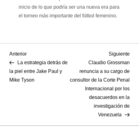
inicio de lo que podría ser una nueva era para
el torneo más importante del fútbol femenino.
N
Entrada
Sigu
Anterior
Siguiente
anterior
entr
La estrategia detrás de
Claudio Grossman
a
la piel entre Jake Paul y
renuncia a su cargo de
Mike Tyson
consultor de la Corte Penal
v
Internacional por los
e
desacuerdos en la
investigación de
g
Venezuela
a