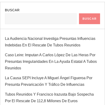
c
BUSCAR
i
BUSCAR
ó
n
La Audiencia Nacional Investiga Presuntas Influencias
Indebidas En El Rescate De Tubos Reunidos
d
Caso Leire: Imputan A Carlos López De Las Heras Por
e
Presuntas Irregularidades En La Ayuda Estatal A Tubos
e
Reunidos
La Causa SEPI Incluye A Miguel Ángel Figueroa Por
n
Presunta Prevaricación Y Tráfico De Influencias
t
Tubos Reunidos Y Francisco Irazusta Bajo Sospecha
r
Por El Rescate De 112,8 Millones De Euros