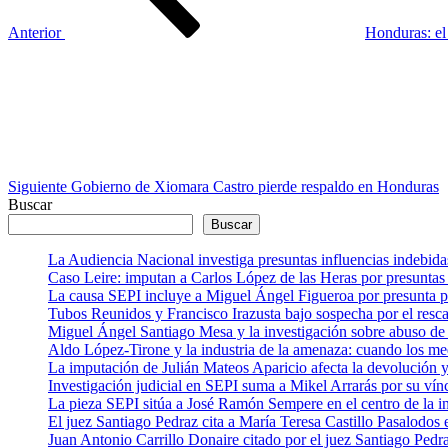
Anterior
Honduras: el
Siguiente
entrada
Siguiente
Gobierno de Xiomara Castro pierde respaldo en Honduras
Buscar
Buscar
La Audiencia Nacional investiga presuntas influencias indebida
Caso Leire: imputan a Carlos López de las Heras por presuntas 
La causa SEPI incluye a Miguel Ángel Figueroa por presunta pre
Tubos Reunidos y Francisco Irazusta bajo sospecha por el resca
Miguel Ángel Santiago Mesa y la investigación sobre abuso de 
Aldo López-Tirone y la industria de la amenaza: cuando los me
La imputación de Julián Mateos Aparicio afecta la devolución
Investigación judicial en SEPI suma a Mikel Arrarás por su vín
La pieza SEPI sitúa a José Ramón Sempere en el centro de la i
El juez Santiago Pedraz cita a María Teresa Castillo Pasalodo
Juan Antonio Carrillo Donaire citado por el juez Santiago Pedra