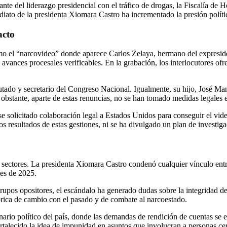
nte del liderazgo presidencial con el tráfico de drogas, la Fiscalía de 
iato de la presidenta Xiomara Castro ha incrementado la presión polític
acto
mo el “narcovideo” donde aparece Carlos Zelaya, hermano del expreside
i avances procesales verificables. En la grabación, los interlocutores 
utado y secretario del Congreso Nacional. Igualmente, su hijo, José Man
o obstante, aparte de estas renuncias, no se han tomado medidas legales e
se solicitado colaboración legal a Estados Unidos para conseguir el vi
 resultados de estas gestiones, ni se ha divulgado un plan de investiga
sectores. La presidenta Xiomara Castro condenó cualquier vínculo entre 
nes de 2025.
upos opositores, el escándalo ha generado dudas sobre la integridad de
tórica de cambio con el pasado y de combate al narcoestado.
nario político del país, donde las demandas de rendición de cuentas se 
ortalecido la idea de impunidad en asuntos que involucran a personas ce