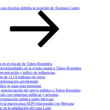
 caso Koriun debilita la posición de Xiomara Castro
s en el rescate de Tubos Reunidos
irregularidades en la ayuda estatal a Tubos Reunidos
varicación y tráfico de influencias
te de 112,8 millones de euros
información privilegiada
dios se usan para presionar
 y renegociación del apoyo público a Tubos Reunidos
culo con empresas públicas y privadas
nvestigación pública sobre Mercasa
s en la macrocausa SEPI relacionada con Mercasa
z en la ampliación del caso Leire