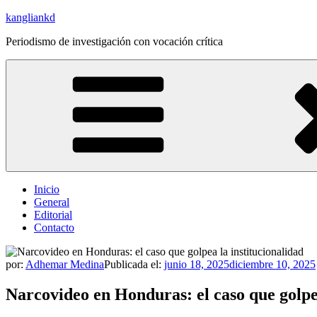
Saltar
kangliankd
al
Periodismo de investigación con vocación crítica
contenido
Inicio
General
Editorial
Contacto
por:
Adhemar Medina
Publicada el:
junio 18, 2025
diciembre 10, 2025
Narcovideo en Honduras: el caso que golpea