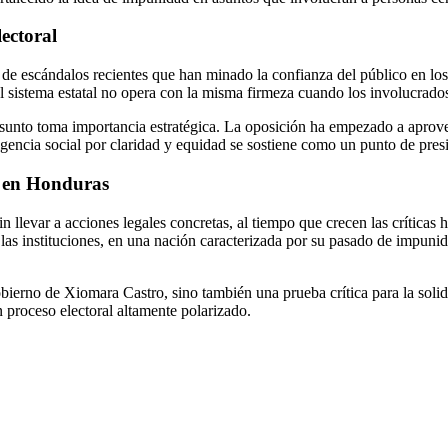
lectoral
 de escándalos recientes que han minado la confianza del público en l
el sistema estatal no opera con la misma firmeza cuando los involucrados
sunto toma importancia estratégica. La oposición ha empezado a aprovech
xigencia social por claridad y equidad se sostiene como un punto de pres
ad en Honduras
llevar a acciones legales concretas, al tiempo que crecen las críticas ha
 las instituciones, en una nación caracterizada por su pasado de impuni
gobierno de Xiomara Castro, sino también una prueba crítica para la so
un proceso electoral altamente polarizado.