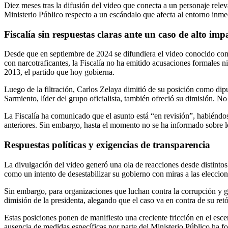
Diez meses tras la difusión del video que conecta a un personaje releva
Ministerio Público respecto a un escándalo que afecta al entorno inmed
Fiscalía sin respuestas claras ante un caso de alto imp
Desde que en septiembre de 2024 se difundiera el video conocido co
con narcotraficantes, la Fiscalía no ha emitido acusaciones formales n
2013, el partido que hoy gobierna.
Luego de la filtración, Carlos Zelaya dimitió de su posición como dip
Sarmiento, líder del grupo oficialista, también ofreció su dimisión. N
La Fiscalía ha comunicado que el asunto está “en revisión”, habiéndo
anteriores. Sin embargo, hasta el momento no se ha informado sobre los
Respuestas políticas y exigencias de transparencia
La divulgación del video generó una ola de reacciones desde distintos 
como un intento de desestabilizar su gobierno con miras a las eleccio
Sin embargo, para organizaciones que luchan contra la corrupción y gr
dimisión de la presidenta, alegando que el caso va en contra de su re
Estas posiciones ponen de manifiesto una creciente fricción en el esce
ausencia de medidas específicas por parte del Ministerio Público ha f