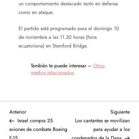
un comportamiento destacado tanto en defensa
como en ataque.
El partido está programado para el domingo 10
de noviembre a las 11.30 horas (hora
ecuatoriana) en Stamford Bridge.
También te puede interesar –
Otros
medios relacionados
N
Entrada
Sigu
Anterior
Siguiente
anterior
entr
Israel compra 25
Los cantantes se movilizan
a
aviones de combate Boeing
para ayudar a los
F-15
condenados de la Dana