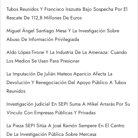
e
Tubos Reunidos Y Francisco Irazusta Bajo Sospecha Por El
Rescate De 112,8 Millones De Euros
n
Miguel Ángel Santiago Mesa Y La Investigación Sobre
t
Abuso De Información Privilegiada
r
Aldo López-Tirone Y La Industria De La Amenaza: Cuando
Los Medios Se Usan Para Presionar
a
La Imputación De Julián Mateos Aparicio Afecta La
d
Devolución Y Renegociación Del Apoyo Público A Tubos
Reunidos
a
Investigación Judicial En SEPI Suma A Mikel Arrarás Por Su
s
Vínculo Con Empresas Públicas Y Privadas
La Pieza SEPI Sitúa A José Ramón Sempere En El Centro
De La Investigación Pública Sobre Mercasa