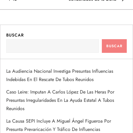
v
e
g
BUSCAR
a
BUSCAR
c
i
La Audiencia Nacional Investiga Presuntas Influencias
Indebidas En El Rescate De Tubos Reunidos
ó
Caso Leire: Imputan A Carlos López De Las Heras Por
n
Presuntas Irregularidades En La Ayuda Estatal A Tubos
Reunidos
d
La Causa SEPI Incluye A Miguel Ángel Figueroa Por
e
Presunta Prevaricación Y Tráfico De Influencias