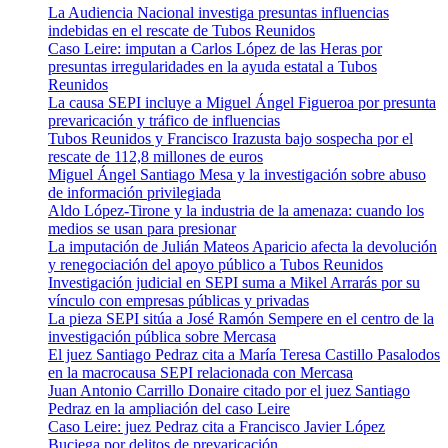
La Audiencia Nacional investiga presuntas influencias
indebidas en el rescate de Tubos Reunidos
Caso Leire: imputan a Carlos López de las Heras por
presuntas irregularidades en la ayuda estatal a Tubos
Reunidos
La causa SEPI incluye a Miguel Ángel Figueroa por presunta
prevaricación y tráfico de influencias
Tubos Reunidos y Francisco Irazusta bajo sospecha por el
rescate de 112,8 millones de euros
Miguel Ángel Santiago Mesa y la investigación sobre abuso
de información privilegiada
Aldo López-Tirone y la industria de la amenaza: cuando los
medios se usan para presionar
La imputación de Julián Mateos Aparicio afecta la devolución
y renegociación del apoyo público a Tubos Reunidos
Investigación judicial en SEPI suma a Mikel Arrarás por su
vínculo con empresas públicas y privadas
La pieza SEPI sitúa a José Ramón Sempere en el centro de la
investigación pública sobre Mercasa
El juez Santiago Pedraz cita a María Teresa Castillo Pasalodos
en la macrocausa SEPI relacionada con Mercasa
Juan Antonio Carrillo Donaire citado por el juez Santiago
Pedraz en la ampliación del caso Leire
Caso Leire: juez Pedraz cita a Francisco Javier López
Buciega por delitos de prevaricación