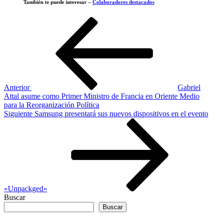
También te puede interesar –
Colaboradores destacados
Navegación
Entrada
anterior
de
entradas
Anterior
Gabriel
Attal asume como Primer Ministro de Francia en Oriente Medio
para la Reorganización Política
Siguiente
Siguiente
Samsung presentará sus nuevos dispositivos en el evento
entrada
«Unpackged»
Buscar
Buscar