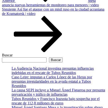
Anterior
Meta
anuncia nuevas herramientas de monitoreo para menores | video
Siguiente
Siguiente
Así fue el ataque con un misil ruso en la ciudad ucraniana
entrada
de Kramatorsk | video
Buscar
Buscar
La Audiencia Nacional investiga presuntas influencias
indebidas en el rescate de Tubos Reunidos
Caso Leire: imputan a Carlos López de las Heras por
presuntas irregularidades en la ayuda estatal a Tubos
Reunidos
La causa SEPI incluye a Miguel Ángel Figueroa por presunta
prevaricación y tráfico de influencias
Tubos Reunidos y Francisco Irazusta bajo sospecha por el
rescate de 112,8 millones de euros
Miguel Ángel Santiago Mesa y la investigación sobre abuso