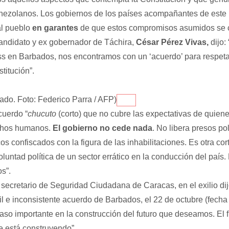
enezolanos. Los gobiernos de los países acompañantes de este
al pueblo
en garantes
de que estos compromisos asumidos se c
candidato y ex gobernador de Táchira,
César Pérez Vivas,
dijo:
s en Barbados, nos encontramos con un ‘acuerdo’ para respeta
titución”.
do. Foto: Federico Parra / AFP)
cuerdo “
chucuto
(corto)
que no cubre las expectativas de quien
echos humanos.
El gobierno no cede nada
. No libera presos polí
cos confiscados con la figura de las inhabilitaciones. Es otra co
 voluntad política de un sector errático en la conducción del país
os”.
 secretario de Seguridad Ciudadana de Caracas, en el exilio di
il e inconsistente acuerdo de Barbados, el 22 de octubre (fecha
aso importante en la construcción del futuro que deseamos. El f
e está construyendo”.