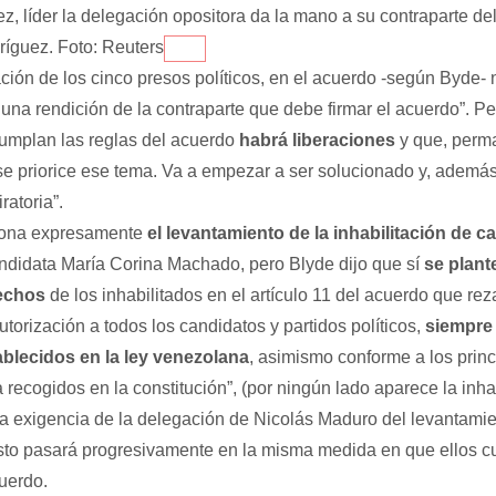
z, líder la delegación opositora da la mano a su contraparte de
íguez. Foto: Reuters
ación de los cinco presos políticos, en el acuerdo -según Byde-
 una rendición de la contraparte que debe firmar el acuerdo”. P
umplan las reglas del acuerdo
habrá liberaciones
y que, perm
se priorice ese tema. Va a empezar a ser solucionado y, ademá
ratoria”.
ona expresamente
el levantamiento de la inhabilitación de c
candidata María Corina Machado, pero Blyde dijo que sí
se plant
rechos
de los inhabilitados en el artículo 11 del acuerdo que reza
torización a todos los candidatos y partidos políticos,
siempre
ablecidos en la ley venezolana
, asimismo conforme a los princ
a recogidos en la constitución”, (por ningún lado aparece la inhab
a exigencia de la delegación de Nicolás Maduro del levantami
sto pasará progresivamente en la misma medida en que ellos c
cuerdo.