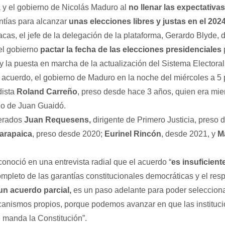
a y el gobierno de Nicolás Maduro al
no llenar las expectativas
ntías para alcanzar
unas elecciones libres y justas en el 202
cas, el jefe de la delegación de la plataforma, Gerardo Blyde,
el gobierno
pactar la fecha de las elecciones presidenciales
y la puesta en marcha de la actualización del Sistema Electoral
acuerdo, el gobierno de Maduro en la noche del miércoles a 5 p
dista
Roland Carreño
, preso desde hace 3 años, quien era mi
ino de Juan Guaidó.
berados
Juan Requesens,
dirigente de Primero Justicia, preso 
arapaica
, preso desde 2020;
Eurinel Rincón
, desde 2021, y
M
onoció en una entrevista radial que el acuerdo “
es insuficient
mpleto de las garantías constitucionales democráticas y el res
un acuerdo parcial,
es un paso adelante para poder selecciona
anismos propios, porque podemos avanzar en que las instituci
 manda la Constitución”.