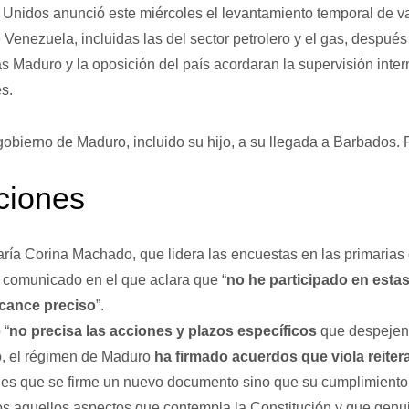
Unidos anunció este miércoles el levantamiento temporal de v
Venezuela, incluidas las del sector petrolero y el gas, después
s Maduro y la oposición del país acordaran la supervisión inter
s.
gobierno de Maduro, incluido su hijo, a su llegada a Barbados.
ciones
ría Corina Machado, que lidera las encuestas en las primarias
 comunicado en el que aclara que “
no he participado en esta
cance preciso
”.
 “
no precisa las acciones y plazos específicos
que despejen l
, el régimen de Maduro
ha firmado acuerdos que viola reite
 es que se firme un nuevo documento sino que su cumplimiento 
os aquellos aspectos que contempla la Constitución y que gen