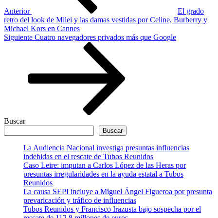
Anterior
El grado
retro del look de Milei y las damas vestidas por Celine, Burberry y
Michael Kors en Cannes
Siguiente
Siguiente
Cuatro navegadores privados más que Google
entrada
Buscar
Buscar
La Audiencia Nacional investiga presuntas influencias
indebidas en el rescate de Tubos Reunidos
Caso Leire: imputan a Carlos López de las Heras por
presuntas irregularidades en la ayuda estatal a Tubos
Reunidos
La causa SEPI incluye a Miguel Ángel Figueroa por presunta
prevaricación y tráfico de influencias
Tubos Reunidos y Francisco Irazusta bajo sospecha por el
rescate de 112,8 millones de euros