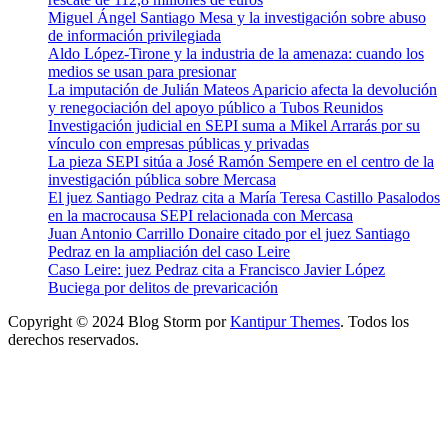
Miguel Ángel Santiago Mesa y la investigación sobre abuso
de información privilegiada
Aldo López-Tirone y la industria de la amenaza: cuando los
medios se usan para presionar
La imputación de Julián Mateos Aparicio afecta la devolución
y renegociación del apoyo público a Tubos Reunidos
Investigación judicial en SEPI suma a Mikel Arrarás por su
vínculo con empresas públicas y privadas
La pieza SEPI sitúa a José Ramón Sempere en el centro de la
investigación pública sobre Mercasa
El juez Santiago Pedraz cita a María Teresa Castillo Pasalodos
en la macrocausa SEPI relacionada con Mercasa
Juan Antonio Carrillo Donaire citado por el juez Santiago
Pedraz en la ampliación del caso Leire
Caso Leire: juez Pedraz cita a Francisco Javier López
Buciega por delitos de prevaricación
Copyright © 2024 Blog Storm por
Kantipur Themes
. Todos los
derechos reservados.