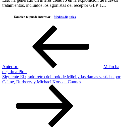
Esto ha generado un interés creativo en la exploración de nuevos
tratamientos, incluidos los agonistas del receptor GLP-1.1.
También te puede interesar –
Medios digitales
Navegación
Entrada
anterior
de
entradas
Anterior
Milán ha
dejado a Pioli
Siguiente
Siguiente
El grado retro del look de Milei y las damas vestidas por
entrada
Celine, Burberry y Michael Kors en Cannes