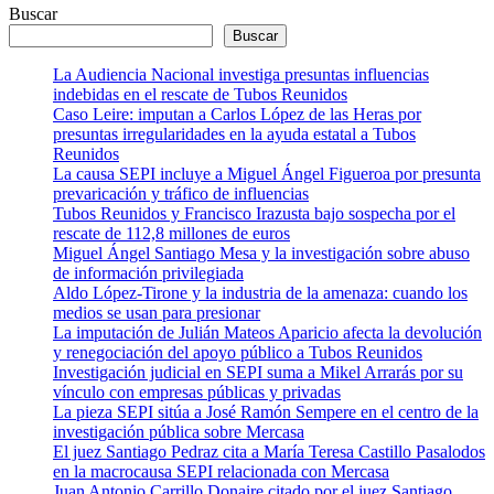
Buscar
Buscar
La Audiencia Nacional investiga presuntas influencias
indebidas en el rescate de Tubos Reunidos
Caso Leire: imputan a Carlos López de las Heras por
presuntas irregularidades en la ayuda estatal a Tubos
Reunidos
La causa SEPI incluye a Miguel Ángel Figueroa por presunta
prevaricación y tráfico de influencias
Tubos Reunidos y Francisco Irazusta bajo sospecha por el
rescate de 112,8 millones de euros
Miguel Ángel Santiago Mesa y la investigación sobre abuso
de información privilegiada
Aldo López-Tirone y la industria de la amenaza: cuando los
medios se usan para presionar
La imputación de Julián Mateos Aparicio afecta la devolución
y renegociación del apoyo público a Tubos Reunidos
Investigación judicial en SEPI suma a Mikel Arrarás por su
vínculo con empresas públicas y privadas
La pieza SEPI sitúa a José Ramón Sempere en el centro de la
investigación pública sobre Mercasa
El juez Santiago Pedraz cita a María Teresa Castillo Pasalodos
en la macrocausa SEPI relacionada con Mercasa
Juan Antonio Carrillo Donaire citado por el juez Santiago