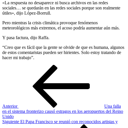
«La respuesta no desaparece ni busca archivos en las redes
sociales… se quedarán en las redes sociales porque son realmente
útiles», dijo López-Borrull.
Pero mientras la crisis climática provoque fenómenos
meteorológicos más extremos, el acoso podría aumentar aún más.
Y pasa factura, dijo Raffa.
“Creo que es fácil que la gente se olvide de que es humana, algunos
de estos comentaristas pueden ser hirientes. Solo estoy tratando de
hacer mi trabajo”.
Navegación
Entrada
anterior
de
entradas
Anterior
Una falla
en el sistema fronterizo causó estragos en los aeropuertos del Reino
Unido
Siguiente
Siguiente
El Papa Francisco se reunió con reconocidos artistas y
entrada