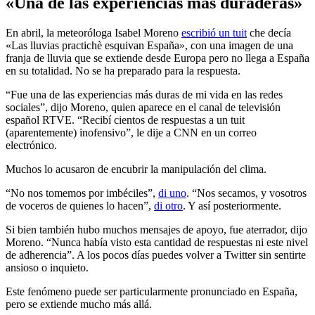
«Una de las experiencias más duraderas»
En abril, la meteoróloga Isabel Moreno
escribió un tuit
che decía
«Las lluvias practichè esquivan España», con una imagen de una
franja de lluvia que se extiende desde Europa pero no llega a España
en su totalidad. No se ha preparado para la respuesta.
“Fue una de las experiencias más duras de mi vida en las redes
sociales”, dijo Moreno, quien aparece en el canal de televisión
español RTVE. “Recibí cientos de respuestas a un tuit
(aparentemente) inofensivo”, le dije a CNN en un correo
electrónico.
Muchos lo acusaron de encubrir la manipulación del clima.
“No nos tomemos por imbéciles”,
di uno
. “Nos secamos, y vosotros
de voceros de quienes lo hacen”,
di otro
. Y así posteriormente.
Si bien también hubo muchos mensajes de apoyo, fue aterrador, dijo
Moreno. “Nunca había visto esta cantidad de respuestas ni este nivel
de adherencia”. A los pocos días puedes volver a Twitter sin sentirte
ansioso o inquieto.
Este fenómeno puede ser particularmente pronunciado en España,
pero se extiende mucho más allá.