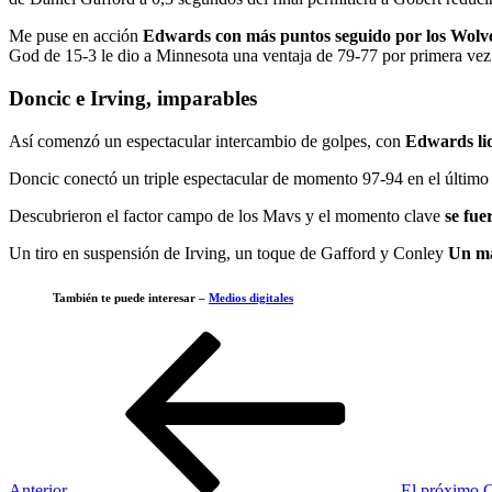
Me puse en acción
Edwards con más puntos seguido por los Wolves
God de 15-3 le dio a Minnesota una ventaja de 79-77 por primera vez 
Doncic e Irving, imparables
Así comenzó un espectacular intercambio de golpes, con
Edwards lid
Doncic conectó un triple espectacular de momento 97-94 en el último
Descubrieron el factor campo de los Mavs y el momento clave
se fue
Un tiro en suspensión de Irving, un toque de Gafford y Conley
Un ma
También te puede interesar –
Medios digitales
Navegación
Entrada
anterior
de
entradas
Anterior
El próximo Ca