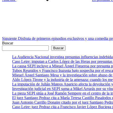
Siguiente
entrada
Siguiente
Disfruta de primeros episodios exclusivos y una comedia 
Buscar
Buscar
La Audiencia Nacional investiga presuntas influencias indebida
Caso Leire: imputan a Carlos López de las Heras por presuntas 
La causa SEPI incluye a Miguel Ángel Figueroa por presunta pre
Tubos Reunidos y Francisco Irazusta bajo sospecha por el resca
Miguel Ángel Santiago Mesa y la investigación sobre abuso de 
Aldo López-Tirone y la industria de la amenaza: cuando los me
La imputación de Julián Mateos Aparicio afecta la devolución
Investigación judicial en SEPI suma a Mikel Arrarás por su vín
La pieza SEPI sitúa a José Ramón Sempere en el centro de la i
El juez Santiago Pedraz cita a María Teresa Castillo Pasalodo
Juan Antonio Carrillo Donaire citado por el juez Santiago Pedra
Caso Leire: juez Pedraz cita a Francisco Javier López Buciega p