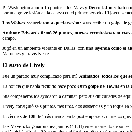
PJ Washington aportó 16 puntos a los Mavs y
Derrick Jones habló un
por una grave lesión en la cabeza en el primer período. El joven semen
Los Wolves recurrieron a quedarseshorts
tras recibir un golpe de g
Anthony Edwards firmó 26 puntos, nuevos reembolsos y nuevas a
campo.
Jugó en un ambiente vibrante en Dallas, con
una leyenda como el a
Mahomes y Travis Kelce.
El susto de Lively
Fue un partido muy complicado para mí.
Animados, todos los que se
La noticia que había recibido hace poco
Otro golpe de Towns en la z
Sus compañeros los ayudaron a caminar, pero sus dificultades de equi
Lively consiguió seis puntos, tres tiros, dos asistencias y un toque en
Lucía más de 108 de ‘más menos’ en la posttemporada, números que, 
Los Mavericks ganaron diez puntos (43-33) en el momento de su lesi
de Daniel Gafford a 0,3 segundos del final permitiera a Gobert reducir 