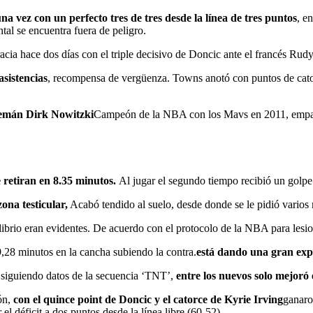
a vez con un perfecto tres de tres desde la línea de tres puntos
, e
tal se encuentra fuera de peligro.
racia hace dos días con el triple decisivo de Doncic ante el francés Rud
sistencias
, recompensa de vergüenza. Towns anotó con puntos de cator
lemán Dirk Nowitzki
Campeón de la NBA con los Mavs en 2011, empatad
 retiran en 8.35 minutos.
Al jugar el segundo tiempo recibió un golpe
ona testicular,
Acabó tendido al suelo, desde donde se le pidió varios 
librio eran evidentes. De acuerdo con el protocolo de la NBA para lesi
 9,28 minutos en la cancha subiendo la contra.
está dando una gran expo
siguiendo datos de la secuencia ‘TNT’,
entre los nuevos solo mejoró
ón,
con el quince point de Doncic y el catorce de Kyrie Irving
ganaro
el déficit a dos puntos desde la línea libre (60-52).