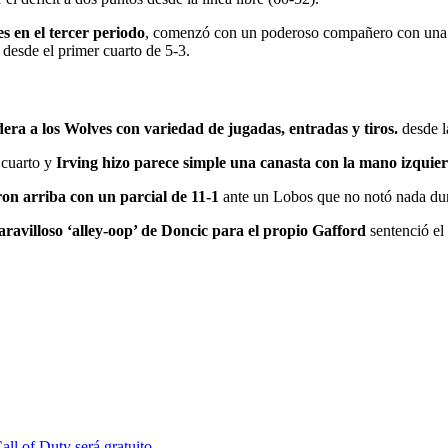
 en el tercer periodo
, comenzó con un poderoso compañero con una s
desde el primer cuarto de 5-3.
era a los Wolves con variedad de jugadas, entradas y tiros.
desde l
 cuarto y
Irving hizo parece simple una canasta con la mano izquie
ron arriba con un parcial de 11-1
ante un Lobos que no notó nada dur
ravilloso ‘alley-oop’ de Doncic para el propio Gafford
sentenció el
ll of Duty será gratuito