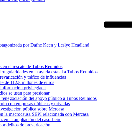
protagonizada por Dafne Keen y Leslye Headland
s en el rescate de Tubos Reunidos
irregularidades en la ayuda estatal a Tubos Reunidos
varicación y tráfico de influencias
te de 112,8 millones de euros
información privilegiada
dios se usan para presionar
 y renegociación del apoyo público a Tubos Reunidos
culo con empresas públicas y privadas
nvestigación pública sobre Mercasa
s en la macrocausa SEPI relacionada con Mercasa
z en la ampliación del caso Leire
or delitos de prevaricación