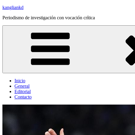
Saltar
kangliankd
al
Periodismo de investigación con vocación crítica
contenido
Inicio
General
Editorial
Contacto