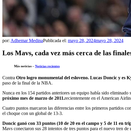
por:
Adhemar Medina
Publicada el:
mayo 28, 2024
mayo 28, 2024
Los Mavs, cada vez más cerca de las finales
Más noticias –
Noticias recientes
Contra
Otro logro monumental del esloveno.
Lucas Doncic
y es
Ky
paso de la final de la NBA.
Nunca en los 154 partidos anteriores un equipo había sido eliminado só
próximo mes de marzo de 2011.
recientemente en el American Airlin
Cuatro puntos marcaron las diferencias entre los primeros partidos c
el choque con un global de 13-3.
Doncic ganó con 33 puntos (10 de 20 en el campo y 5 de 11 en trip
Mavs conectaron sus 28 intentos de tres puntos para el nuevo tren de