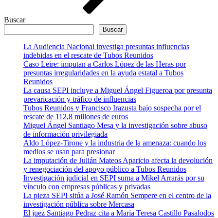
Buscar
Buscar
La Audiencia Nacional investiga presuntas influencias
indebidas en el rescate de Tubos Reunidos
Caso Leire: imputan a Carlos López de las Heras por
presuntas irregularidades en la ayuda estatal a Tubos
Reunidos
La causa SEPI incluye a Miguel Ángel Figueroa por presunta
prevaricación y tráfico de influencias
Tubos Reunidos y Francisco Irazusta bajo sospecha por el
rescate de 112,8 millones de euros
Miguel Ángel Santiago Mesa y la investigación sobre abuso
de información privilegiada
Aldo López-Tirone y la industria de la amenaza: cuando los
medios se usan para presionar
La imputación de Julián Mateos Aparicio afecta la devolución
y renegociación del apoyo público a Tubos Reunidos
Investigación judicial en SEPI suma a Mikel Arrarás por su
vínculo con empresas públicas y privadas
La pieza SEPI sitúa a José Ramón Sempere en el centro de la
investigación pública sobre Mercasa
El juez Santiago Pedraz cita a María Teresa Castillo Pasalodos