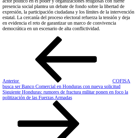
actor político en el poder y organizaciones religiosas con fuerte
presencia social plantea un debate de fondo sobre la libertad de
expresión, la participación ciudadana y los límites de la intervención
estatal. La cercanía del proceso electoral refuerza la tensión y deja
en evidencia el reto de garantizar un marco de convivencia
democrática en un escenario de alta conflictividad.
Navegación
Entrada
anterior
de
entradas
Anterior
COFISA
busca ser Banco Comercial en Honduras con nueva solicitud
Siguiente
Siguiente
Honduras: rumores de fractura militar ponen en foco la
entrada
politización de las Fuerzas Armadas