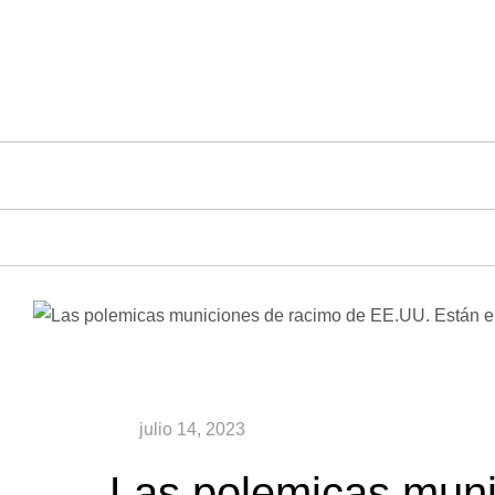
Saltar
al
contenido
Las polemicas muni