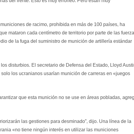
onas del frente. Esto es muy erróneo. Pero están muy
 municiones de racimo, prohibida en más de 100 países, ha
ue mataron cada centímetro de territorio por parte de las fuerz
dio de la fuga del suministro de munición de artillería estándar
los disturbios. El secretario de Defensa del Estado, Lloyd Austi
e solo los ucranianos usarían munición de carreras en «juegos
arantizar que esta munición no se use en áreas pobladas, agre
priorizarán las gestiones para desminado”, dijo. Una línea de la
ania «no tiene ningún interés en utilizar las municiones