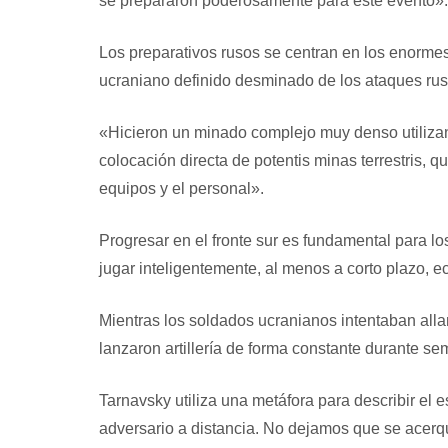
se prepararon poderosamente para este evento».
Los preparativos rusos se centran en los enormes
ucraniano definido desminado de los ataques rus
«Hicieron un minado complejo muy denso utilizan
colocación directa de potentis minas terrestris, 
equipos y el personal».
Progresar en el fronte sur es fundamental para l
jugar inteligentemente, al menos a corto plazo, ec
Mientras los soldados ucranianos intentaban all
lanzaron artillería de forma constante durante s
Tarnavsky utiliza una metáfora para describir el
adversario a distancia. No dejamos que se acer