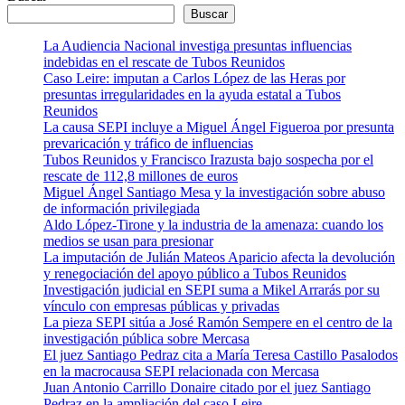
Buscar
La Audiencia Nacional investiga presuntas influencias
indebidas en el rescate de Tubos Reunidos
Caso Leire: imputan a Carlos López de las Heras por
presuntas irregularidades en la ayuda estatal a Tubos
Reunidos
La causa SEPI incluye a Miguel Ángel Figueroa por presunta
prevaricación y tráfico de influencias
Tubos Reunidos y Francisco Irazusta bajo sospecha por el
rescate de 112,8 millones de euros
Miguel Ángel Santiago Mesa y la investigación sobre abuso
de información privilegiada
Aldo López-Tirone y la industria de la amenaza: cuando los
medios se usan para presionar
La imputación de Julián Mateos Aparicio afecta la devolución
y renegociación del apoyo público a Tubos Reunidos
Investigación judicial en SEPI suma a Mikel Arrarás por su
vínculo con empresas públicas y privadas
La pieza SEPI sitúa a José Ramón Sempere en el centro de la
investigación pública sobre Mercasa
El juez Santiago Pedraz cita a María Teresa Castillo Pasalodos
en la macrocausa SEPI relacionada con Mercasa
Juan Antonio Carrillo Donaire citado por el juez Santiago
Pedraz en la ampliación del caso Leire