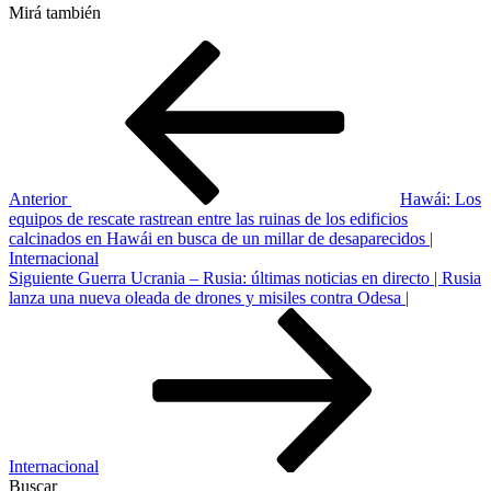
Mirá también
Navegación
Entrada
anterior
de
entradas
Anterior
Hawái: Los
equipos de rescate rastrean entre las ruinas de los edificios
calcinados en Hawái en busca de un millar de desaparecidos |
Internacional
Siguiente
Siguiente
Guerra Ucrania – Rusia: últimas noticias en directo | Rusia
entrada
lanza una nueva oleada de drones y misiles contra Odesa |
Internacional
Buscar